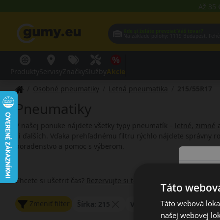
Až 35 
Kde si želáte prevziať Váš tovar?
Na základe polohy:
1119 Budap
Produkty
Servisy
Značky
Služby
Akcie
Osobné pneumatiky
Letná pneumatika
215/55R17
Pneumatiky
V našej ponuke nájdete všetky typy pneumatík –
letné
,
zimné
či ďalších. Vďaka prehľadnému filtru rýchlo nájdete správny 
poradenstvo a pomoc s výberom.
Chcete si ušetriť čas?
Rezervujte si termín
výmeny pneumatík p
Táto webová
Táto webová lokal
Zmeniť filter
Šírka: 215
Výška: 55
Priemer: 1
našej webovej lok