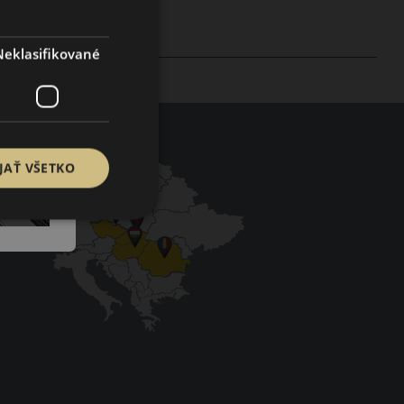
Neklasifikované
JAŤ VŠETKO