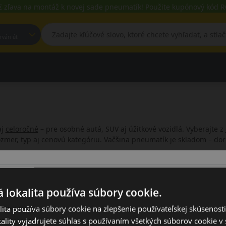
€ zľava na montáž k novej sade pneumatík! Použite kupónový kód
est, Fehérvári út
aj
celoročné
– pre osobné autá, SUV aj úžitkové vozidlá. Vyberajte z
rozmer, typ aj cenovú kategóriu. Väčšina pneumatík je skladom – d
ohodlne online.
 lokalita používa súbory cookie.
ita používa súbory cookie na zlepšenie používateľskej skúsenost
7
Osobné vozidlo
Úžitkové
OFF
Letné
ality vyjadrujete súhlas s používaním všetkých súborov cookie v 