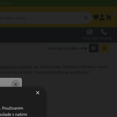
 ROZBEH
0
Novinky
Kontakty
overených značiek
ako Continental, Goodyear, Matador, Nexen
oručenie do 24 hodín. Samozrejmosťou je aj odborné
×
i. Používaním
Špeciálne ponuky
súlade s našimi