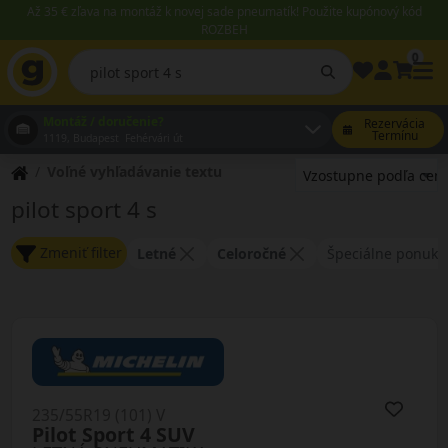
Až 35 € zľava na montáž k novej sade pneumatík! Použite kupónový kód
ROZBEH
0
Montáž / doručenie?
Rezervácia
Termínu
1119, Budapest Fehérvári út
Voľné vyhľadávanie textu
pilot sport 4 s
Zmeniť filter
Letné
Celoročné
Špeciálne ponuky
235/55R19 (101) V
Pilot Sport 4 SUV