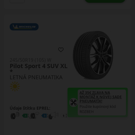
245/50R19 (105) W
Pilot Sport 4 SUV XL
*
LETNÁ PNEUMATIKA
AŽ 35€ ZĽAVA NA
MONTÁŽ K NOVEJ SADE
PNEUMATÍK!
Použite kupónový kód
Údaje štítku EPREL:
ROZBEH