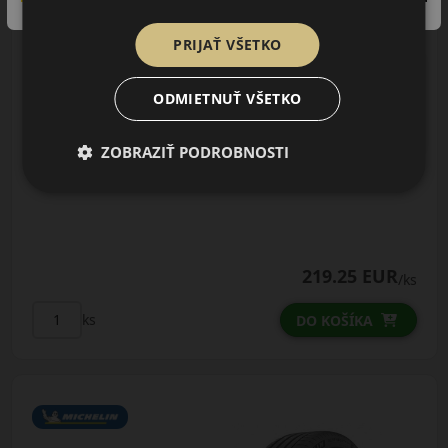
LETNÁ PNEUMATIKA
PRIJAŤ VŠETKO
AŽ 35€ ZĽAVA NA
MONTÁŽ K NOVEJ SADE
PNEUMATÍK!
ODMIETNUŤ VŠETKO
Použite kupónový kód
Údaje štítku EPREL:
ROZBEH
ZOBRAZIŤ PODROBNOSTI
219.25 EUR
/ks
ks
DO KOŠÍKA