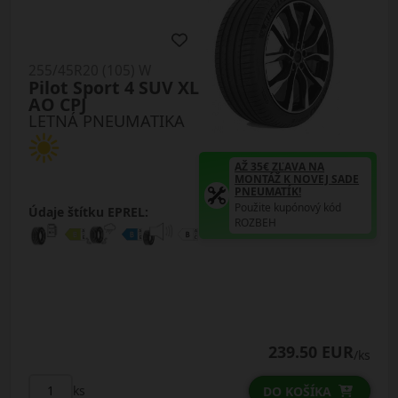
255/45R20 (105) W
Pilot Sport 4 SUV XL
AO CPJ
LETNÁ PNEUMATIKA
AŽ 35€ ZĽAVA NA
MONTÁŽ K NOVEJ SADE
PNEUMATÍK!
Použite kupónový kód
Údaje štítku EPREL:
ROZBEH
239.50 EUR
/ks
ks
DO KOŠÍKA