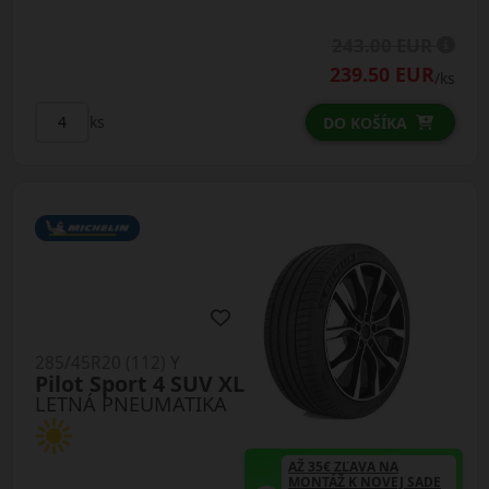
243.00 EUR
239.50 EUR
/ks
ks
DO KOŠÍKA
285/45R20 (112) Y
Pilot Sport 4 SUV XL
LETNÁ PNEUMATIKA
AŽ 35€ ZĽAVA NA
MONTÁŽ K NOVEJ SADE