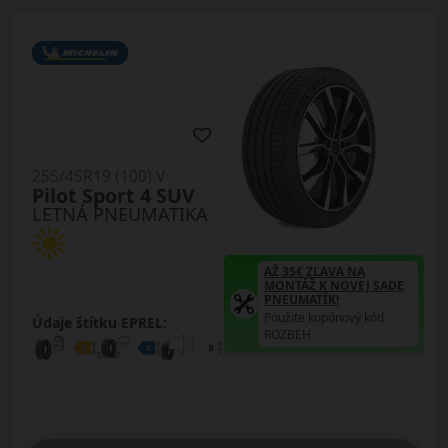
255/45R19 (100) V
Pilot Sport 4 SUV
LETNÁ PNEUMATIKA
AŽ 35€ ZĽAVA NA
MONTÁŽ K NOVEJ SADE
PNEUMATÍK!
Použite kupónový kód
Údaje štítku EPREL:
ROZBEH