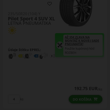
235/50R20 (104) Y
Pilot Sport 4 SUV XL
LETNÁ PNEUMATIKA
AŽ 35€ ZĽAVA NA
MONTÁŽ K NOVEJ SADE
PNEUMATÍK!
Použite kupónový kód
Údaje štítku EPREL:
ROZBEH
192.75 EUR
/ks
ks
DO KOŠÍKA