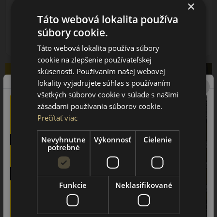
×
216.25 EUR
/ks
Táto webová lokalita používa
súbory cookie.
ks
DO KOŠÍKA
Táto webová lokalita používa súbory
cookie na zlepšenie používateľskej
skúsenosti. Používaním našej webovej
lokality vyjadrujete súhlas s používaním
všetkých súborov cookie v súlade s našimi
zásadami používania súborov cookie.
Prečítať viac
Nevyhnutne
Výkonnosť
Cielenie
potrebné
Funkcie
Neklasifikované
265/50R19 (110) Y
Pilot Sport 4 SUV XL