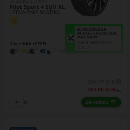
255/50R20 (109) Y
Pilot Sport 4 SUV XL
LETNÁ PNEUMATIKA
AŽ 35€ ZĽAVA NA
MONTÁŽ K NOVEJ SADE
PNEUMATÍK!
Použite kupónový kód
Údaje štítku EPREL:
ROZBEH
264.75 EUR
261.00 EUR
/ks
ks
DO KOŠÍKA