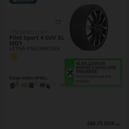
275/50R20 (113) Y
Pilot Sport 4 SUV XL
MO1
LETNÁ PNEUMATIKA
AŽ 35€ ZĽAVA NA
MONTÁŽ K NOVEJ SADE
PNEUMATÍK!
Použite kupónový kód
Údaje štítku EPREL:
ROZBEH
266.75 EUR
/ks