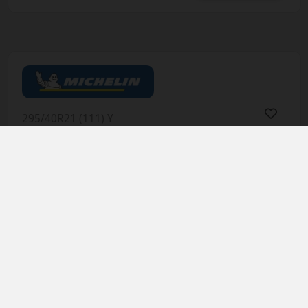
295/40R21 (111) Y
Pilot Sport 4 SUV XL
LETNÁ PNEUMATIKA
AŽ 35€ ZĽAVA NA MONTÁŽ
K NOVEJ SADE
PNEUMATÍK!
Použite kupónový kód
ROZBEH