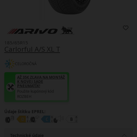
185/65R15
Carlorful A/S XL T
CELOROČNÁ
AŽ 35€ ZĽAVA NA MONTÁŽ
K NOVEJ SADE
PNEUMATÍK!
Použite kupónový kód
ROZBEH
Údaje štítku EPREL:
Technické údaje