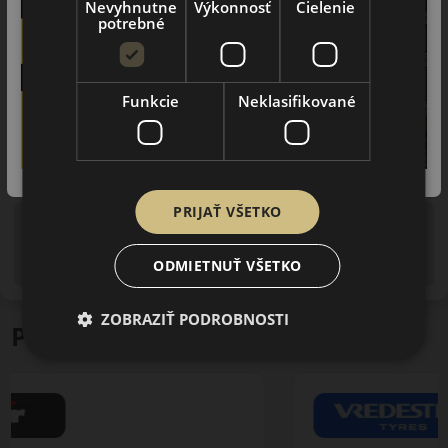
Nevyhnutne
Výkonnosť
Cielenie
potrebné
Funkcie
Neklasifikované
PRIJAŤ VŠETKO
Upozornenie! Hodnoty na štítku sú len informatívneho
charakteru. Môžu byť dodané pneumatiky aj s EU štítkami v
ODMIETNUŤ VŠETKO
zmysle doposiaľ platnej (predchádzajúcej) legislatívy.
ZOBRAZIŤ PODROBNOSTI
Podobné produkty