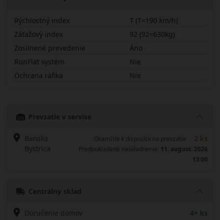
Rýchlostný index
T (T=190 km/h)
Záťažový index
92 (92=630kg)
Zosilnené prevedenie
Áno
RunFlat systém
Nie
Ochrana ráfika
Nie
18565R15TCRLASX
Prevzatie v servise
Banska
2 ks
Okamžite k dispozícii na prevzatie
Bystrica
Predpokladané naskladnenie:
11. august. 2026
13:00
Centrálny sklad
Doručenie domov
4+ ks