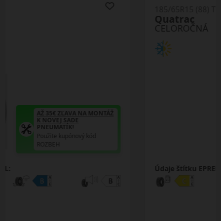
185/65R15 (88) T
Quatrac
CELOROČNÁ
AŽ 35€ ZĽAVA NA MONTÁŽ
K NOVEJ SADE
PNEUMATÍK!
Použite kupónový kód
ROZBEH
Údaje štítku EPREL: