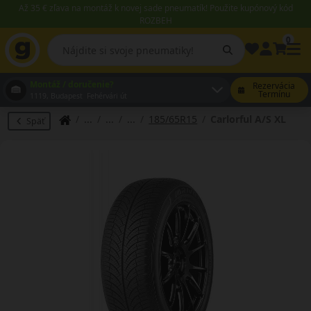
Až 35 € zľava na montáž k novej sade pneumatík! Použite kupónový kód
ROZBEH
0
Montáž / doručenie?
Rezervácia
Termínu
1119, Budapest Fehérvári út
185/65R15
Carlorful A/S XL
Späť