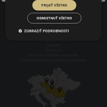
zákazníkov by odporučilo tento obchod svojim známym.
PRIJAŤ VŠETKO
3402
na základe recenzií
ODMIETNUŤ VŠETKO
Impresum
ZOBRAZIŤ PODROBNOSTI
Pravidlá ochrany osobných údajov
Nákupné podmienky
Kontakty
Impresum
Dodacie a platobné podmienky
Online vyhlásenie o odstúpení od zmluvy