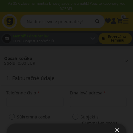
Až 35 € zľava na montáž k novej sade pneumatík! Použite kupónový kód
ROZBEH
0
Montáž / doručenie?
Rezervácia
Termínu
1119, Budapest Fehérvári út
Obsah košíka
Spolu: 0.00 EUR
1. Fakturačné údaje
Telefónne číslo
Emailová adresa
Súkromná osoba
Subjekt s
IČOm(právn.osoba,
×
živnosť, inštitúcia)