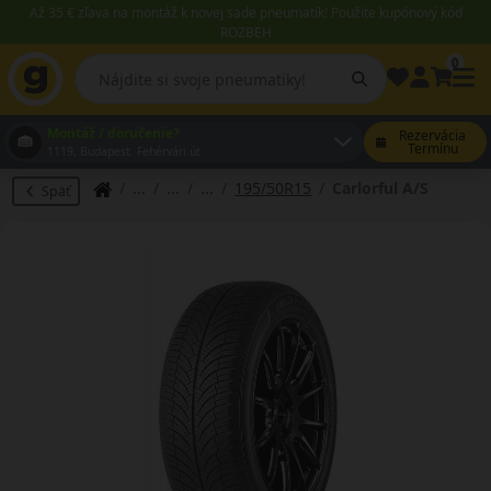
Až 35 € zľava na montáž k novej sade pneumatík! Použite kupónový kód
ROZBEH
0
Montáž / doručenie?
Rezervácia
Termínu
1119, Budapest Fehérvári út
195/50R15
Carlorful A/S
Späť