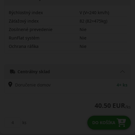
Rýchlostný index
V (V=240 km/h)
Záťažový index
82 (82=475kg)
Zosilnené prevedenie
Nie
RunFlat systém
Nie
Ochrana ráfika
Nie
19550R15VCRLAS
Centrálny sklad
Doručenie domov
4+ ks
40.50 EUR
/ks
ks
DO KOŠÍKA