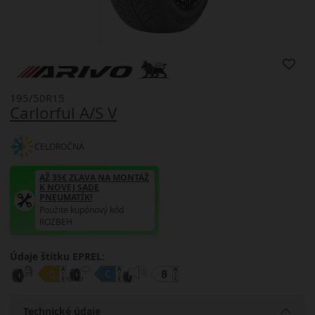
195/50R15
Carlorful A/S V
CELOROČNÁ
AŽ 35€ ZĽAVA NA MONTÁŽ
K NOVEJ SADE
PNEUMATÍK!
Použite kupónový kód
ROZBEH
Údaje štítku EPREL:
Technické údaje