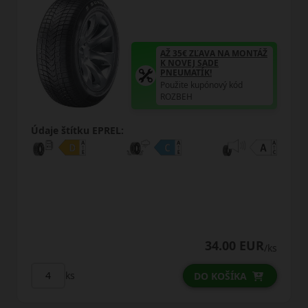
AŽ 35€ ZĽAVA NA MONTÁŽ
K NOVEJ SADE
PNEUMATÍK!
Použite kupónový kód
ROZBEH
Údaje štítku EPREL:
34.00 EUR
/ks
ks
DO KOŠÍKA