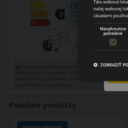
Táto webová lokal
našej webovej lok
zásadami používa
Nevyhnutne
potrebné
ZOBRAZIŤ P
Upozornenie! Hodnoty na štítku sú len
informatívneho charakteru. Môžu byť dodané
pneumatiky aj s EU štítkami v zmysle doposiaľ platnej
(predchádzajúcej) legislatívy.
Podobné produkty