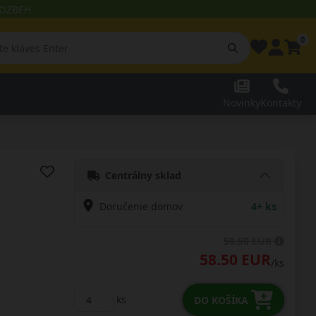
 ROZBEH
0
Novinky
Kontakty
Centrálny sklad
Doručenie domov
4+ ks
59.50 EUR
58.50 EUR
/ks
ks
DO KOŠÍKA