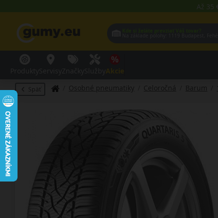
Až 35 
Kde si želáte prevziať Váš tovar?
Na základe polohy:
1119 Budap
Produkty
Servisy
Značky
Služby
Akcie
Osobné pneumatiky
Celoročná
Barum
Späť