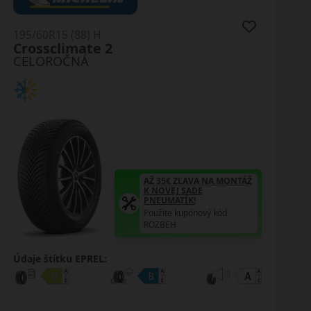
195/60R15 (88) H
AW-6
CELOROČNÁ
AŽ 35€ ZĽAVA NA MONTÁŽ
K NOVEJ SADE
PNEUMATÍK!
Použite kupónový kód
ROZBEH
Údaje štítku EPREL: