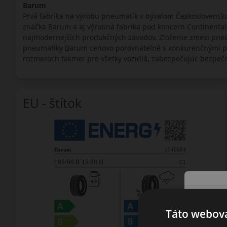
Barum
Prvá fabrika na výrobu pneumatík v bývalom Československu 
značka Barum a aj výrobná fabrika pod koncern Continental. 
najmodernejších produkčných závodov. Zloženie zmesi pneum
pneumatiky Barum cenovo porovnateľné s konkurenčnými p
rozmeroch takmer pre všetky vozidlá, zabezpečujúc bezpeč
EU - štítok
Táto webová