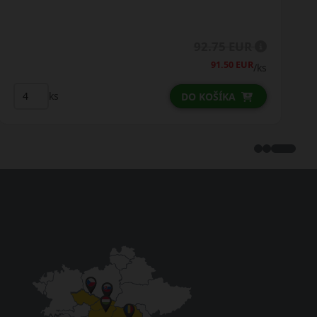
51.50 EUR
47.75 EUR
/ks
ks
DO KOŠÍKA