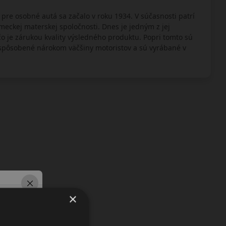
re osobné autá sa začalo v roku 1934. V súčasnosti patrí
meckej materskej spoločnosti. Dnes je jedným z jej
 je zárukou kvality výsledného produktu. Popri tomto sú
ôsobené nárokom väčšiny motoristov a sú vyrábané v
×