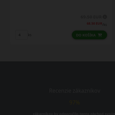
35.00 EUR
/ks
ks
DO KOŠÍKA
Recenzie zákazníkov
97%
zákazníkov by odporučilo tento obchod svoji