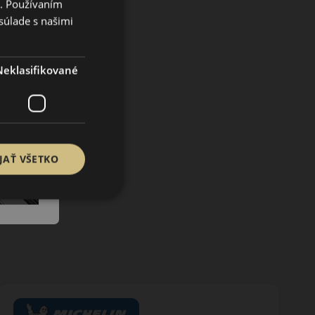
i. Používaním
súlade s našimi
Neklasifikované
JAŤ VŠETKO