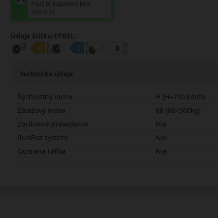
Použite kupónový kód
ROZBEH
Údaje štítku EPREL:
Technické údaje
Rýchlostný index
H (H=210 km/h)
Záťažový index
88 (88=560kg)
Zosilnené prevedenie
Nie
RunFlat systém
Nie
Ochrana ráfika
Nie
19560R15HQRT5