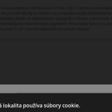
bola postavená v Otrokoviciach v roku 1924. S výrobou pneumatík p
Po prevzatí fabriky sa začalo s jej prestavbou podľa skúseností ne
atiky a dezén sú navrhované v spolupráci s firmou Continental, čo
neumatikami v ekonomickom segmente. Pneumatiky Barum sú prisp
nú jazdu či už v zimnom alebo letnom ročnom období.
 lokalita používa súbory cookie.