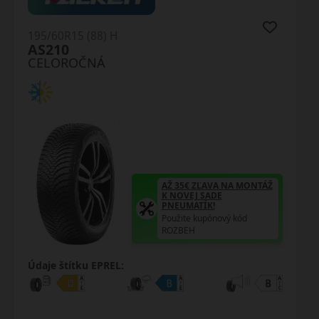
195/60R15 (88) H
Carlorful A/S
CELOROČNÁ
AŽ 35€ ZĽAVA NA MONTÁŽ
K NOVEJ SADE
PNEUMATÍK!
Použite kupónový kód
ROZBEH
Údaje štítku EPREL: