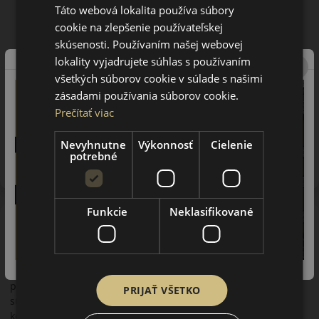
Táto webová lokalita používa súbory
cookie na zlepšenie používateľskej
skúsenosti. Používaním našej webovej
lokality vyjadrujete súhlas s používaním
všetkých súborov cookie v súlade s našimi
zásadami používania súborov cookie.
Prečítať viac
Upozornenie! Hodnoty na štítku sú len informatívneho
Nevyhnutne
Výkonnosť
Cielenie
charakteru. Môžu byť dodané pneumatiky aj s EU štítkami v
potrebné
zmysle doposiaľ platnej (predchádzajúcej) legislatívy.
Funkcie
Neklasifikované
O značke
Barum
Prvá fabrika na výrobu pneumatík v bývalom Československu
bola postavená v Otrokoviciach v roku 1924. S výrobou
pneumatík pre osobné autá sa začalo v roku 1934. V
PRIJAŤ VŠETKO
súčasnosti patrí značka Barum a aj výrobná fabrika pod
koncern Continental. Po prevzatí fabriky sa začalo s jej