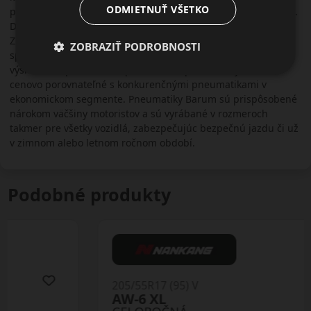
ODMIETNUŤ VŠETKO
prestavbou podľa skúseností nemeckej materskej spoločnosti.
Dnes je jedným z jej najmodernejších produkčných závodov.
Zloženie zmesi pneumatiky a dezén sú navrhované v
ZOBRAZIŤ PODROBNOSTI
spolupráci s firmou Continental, čo je zárukou kvality
výsledného produktu. Popri tomto sú pneumatiky Barum
cenovo porovnateľné s konkurenčnými pneumatikami v
ekonomickom segmente. Pneumatiky Barum sú prispôsobené
nárokom väčšiny motoristov a sú vyrábané v rozmeroch
takmer pre všetky vozidlá, zabezpečujúc bezpečnú jazdu či už
v zimnom alebo letnom ročnom období.
Podobné produkty
205/55R17 (95) V
AW-6 XL