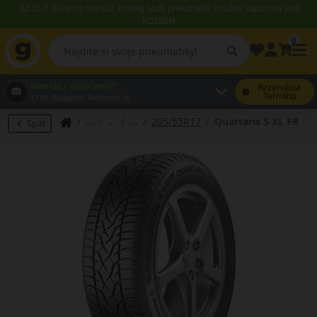
Až 35 € zľava na montáž k novej sade pneumatík! Použite kupónový kód
ROZBEH
0
Montáž / doručenie?
Rezervácia
Termínu
1119, Budapest Fehérvári út
205/55R17
Quartaris 5 XL FR
Späť