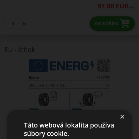
97.00 EUR
/ks
ks
DO KOŠÍKA
EU - štítok
×
Táto webová lokalita používa
súbory cookie.