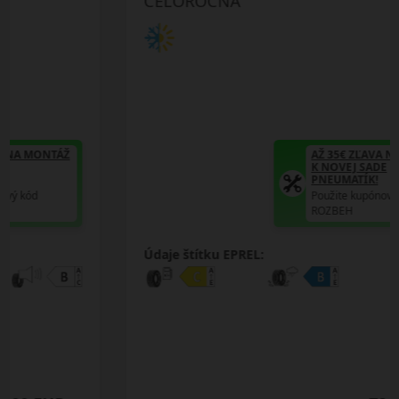
CELOROČNÁ
AŽ 35€ ZĽAVA NA MONTÁŽ
K NOVEJ SADE
PNEUMATÍK!
Použite kupónový kód
ROZBEH
Údaje štítku EPREL: