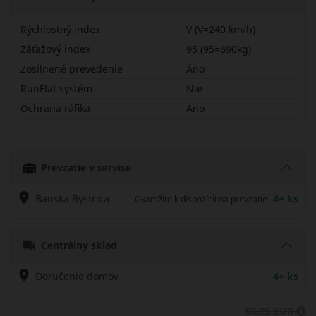
Rýchlostný index
V (V=240 km/h)
Záťažový index
95 (95=690kg)
Zosilnené prevedenie
Áno
RunFlat systém
Nie
Ochrana ráfika
Áno
20555R17VQRT5X
Prevzatie v servise
Banska Bystrica
4+ ks
Okamžite k dispozícii na prevzatie
Centrálny sklad
Doručenie domov
4+ ks
98.25 EUR