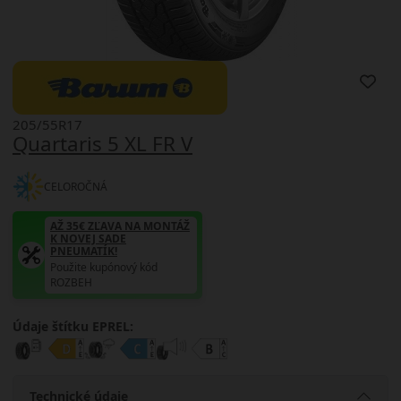
205/55R17
Quartaris 5 XL FR V
CELOROČNÁ
AŽ 35€ ZĽAVA NA MONTÁŽ
K NOVEJ SADE
PNEUMATÍK!
Použite kupónový kód
ROZBEH
Údaje štítku EPREL:
Technické údaje