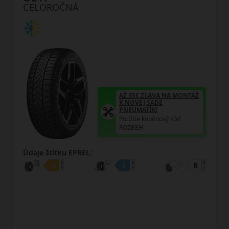
CELOROČNÁ
ÁŽ
AŽ 35€ ZĽAVA NA MONTÁŽ
K NOVEJ SADE
PNEUMATÍK!
Použite kupónový kód
ROZBEH
Údaje štítku EPREL: