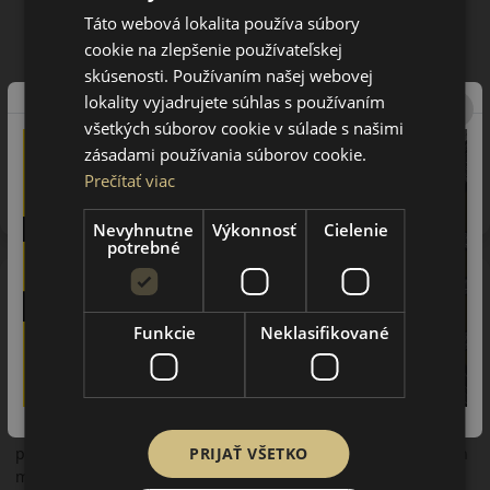
Táto webová lokalita používa súbory
cookie na zlepšenie používateľskej
skúsenosti. Používaním našej webovej
lokality vyjadrujete súhlas s používaním
všetkých súborov cookie v súlade s našimi
Upozornenie! Hodnoty na štítku sú len informatívneho
zásadami používania súborov cookie.
charakteru. Môžu byť dodané pneumatiky aj s EU štítkami v
Prečítať viac
zmysle doposiaľ platnej (predchádzajúcej) legislatívy.
Nevyhnutne
Výkonnosť
Cielenie
potrebné
O značke
Dunlop
Funkcie
Neklasifikované
V roku 1890 bola v írskom Dubline otvorená prvá továreň na
pneumatiky v Európe. V začiatkoch to nebola pneumatika na
osobné auto ale na jednoduchú trojkolku. Dunlop je značka,
ktorá zmenila históriu. Ako prvá vyrobila pneumatiku
s nafukovacou dušou. Postupným vývojom pneumatiky sa
PRIJAŤ VŠETKO
presadila v športových zápoleniach a zapísala sa v športových
médiách, ako prelomový bod. Továrne na výrobu pneumatík