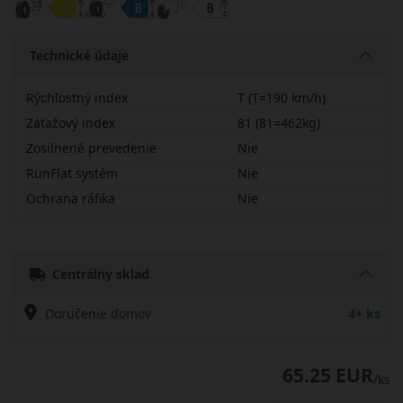
Technické údaje
Rýchlostný index
T (T=190 km/h)
Záťažový index
81 (81=462kg)
Zosilnené prevedenie
Nie
RunFlat systém
Nie
Ochrana ráfika
Nie
16565R15TSPAS
Centrálny sklad
Doručenie domov
4+ ks
65.25 EUR
/ks