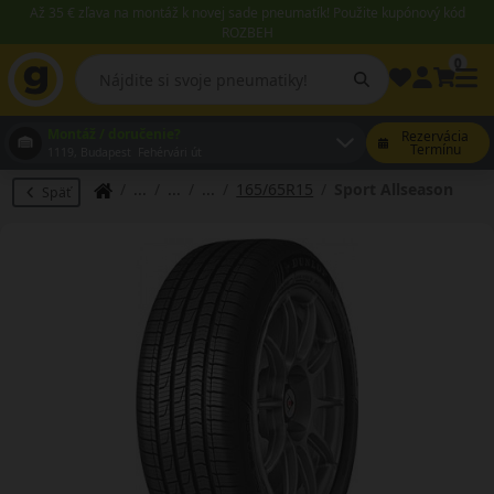
Až 35 € zľava na montáž k novej sade pneumatík! Použite kupónový kód
ROZBEH
0
Montáž / doručenie?
Rezervácia
Termínu
1119, Budapest Fehérvári út
165/65R15
Sport Allseason
Späť