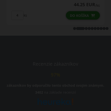
R
46.25 EUR
/ks
/k
ks
DO KOŠÍKA
Recenzie zákazníkov
97%
zákazníkov by odporučilo tento obchod svojim známym.
3402
na základe recenzií