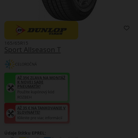
165/65R15
Sport Allseason T
CELOROČNÁ
AŽ 35€ ZĽAVA NA MONTÁŽ
K NOVEJ SADE
PNEUMATÍK!
Použite kupónový kód
ROZBEH
AŽ 35 € NA TANKOVANIE V
SLOVNAFTE!
Kliknite pre viac informácií
Údaje štítku EPREL: