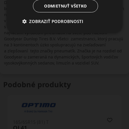
Dunlop sa postupne rozrástli po celom svete. Cieľom firmy je
ODMIETNUŤ VŠETKO
bezpečne a so športovou charakteristikou preniesť vyšší výkon
na každodenné cesty, zúročením poznatkov získaných
v motošporte.Po zlúčení európskej a americkej časti Dunlopu
ZOBRAZIŤ PODROBNOSTI
s americkým koncernom Goodyear sa firma stala tretím
najväčším výrobcom pneumatík na svete pod názvom
Goodyear Dunlop Tires B.V. Všetci zamestnanci, ktorý pracujú
na 3 kontinentoch úzko spolupracujú na zveľaďovaní
a zlepšovaní tejto značky pneumatík. Značka je na rozdiel od
Goodyear-u zameraná na dynamických, športových vodičov
vysokovýkonných sedanov, limuzín a vozidiel SUV.
Podobné produkty
165/65R15 (81) T
LH71 G Fit 4S