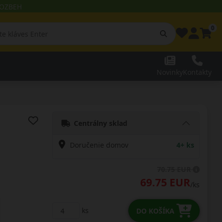
 ROZBEH
0
Novinky
Kontakty
Centrálny sklad
Doručenie domov
4+ ks
70.75 EUR
69.75 EUR
/ks
ks
DO KOŠÍKA