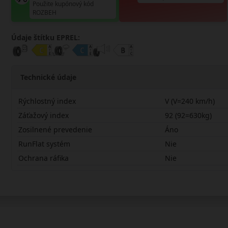
Použite kupónový kód
ROZBEH
Údaje štítku EPREL:
Technické údaje
Rýchlostný index
V (V=240 km/h)
Záťažový index
92 (92=630kg)
Zosilnené prevedenie
Áno
RunFlat systém
Nie
Ochrana ráfika
Nie
18565R15VDAS2X