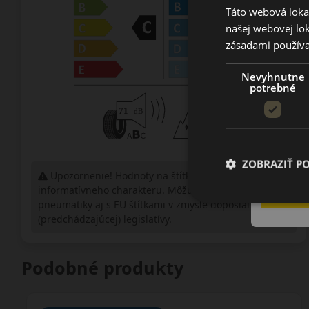
Táto webová lokal
našej webovej lok
zásadami používa
Nevyhnutne
potrebné
ZOBRAZIŤ P
Upozornenie! Hodnoty na štítku sú len
informatívneho charakteru. Môžu byť dodané
pneumatiky aj s EU štítkami v zmysle doposiaľ platnej
(predchádzajúcej) legislatívy.
Podobné produkty