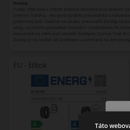
Dunlop
V roku 1890 bola v írskom Dubline otvorená prvá továreň na
zmenila históriu. Ako prvá vyrobila pneumatiku s nafukova
prelomový bod. Továrne na výrobu pneumatík Dunlop sa post
cesty, zúročením poznatkov získaných v motošporte.Po zlúč
pneumatík na svete pod názvom Goodyear Dunlop Tires B.V. 
Značka je na rozdiel od Goodyear-u zameraná na dynamickýc
EU - štítok
Táto webová