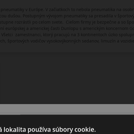
 pneumatiky v Európe. V začiatkoch to nebola pneumatika na osobné
cou dušou. Postupným vývojom pneumatiky sa presadila v športový
upne rozrástli po celom svete. Cieľom firmy je bezpečne a so špo
ení európskej a americkej časti Dunlopu s americkým koncernom G
Všetci zamestnanci, ktorý pracujú na 3 kontinentoch úzko spolupr
h, športových vodičov vysokovýkonných sedanov, limuzín a vozidie
 lokalita používa súbory cookie.