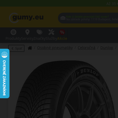
Až 35 
Kde si želáte prevziať Váš tovar?
Na základe polohy:
1119 Budap
Produkty
Servisy
Značky
Služby
Akcie
Osobné pneumatiky
Celoročná
Dunlop
Späť