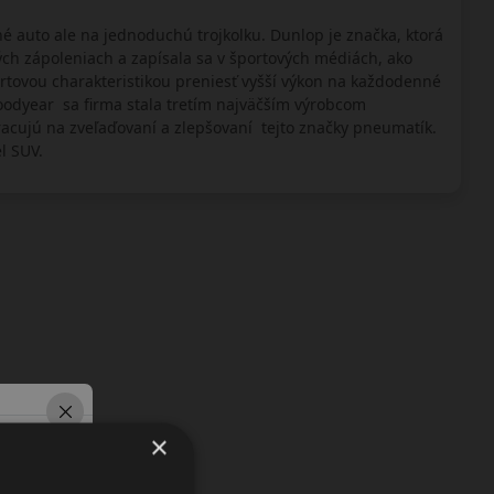
 auto ale na jednoduchú trojkolku. Dunlop je značka, ktorá
ch zápoleniach a zapísala sa v športových médiách, ako
rtovou charakteristikou preniesť vyšší výkon na každodenné
oodyear sa firma stala tretím najväčším výrobcom
acujú na zveľaďovaní a zlepšovaní tejto značky pneumatík.
l SUV.
×