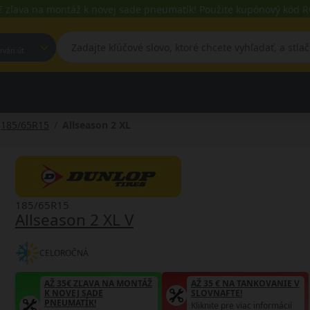
€ zľava na montáž k novej sade pneumatík! Použite kupónový kód
est, Fehérvári út
185/65R15
Allseason 2 XL
185/65R15
Allseason 2 XL V
CELOROČNÁ
AŽ 35€ ZĽAVA NA MONTÁŽ
AŽ 35 € NA TANKOVANIE V
K NOVEJ SADE
SLOVNAFTE!
PNEUMATÍK!
Kliknite pre viac informácií