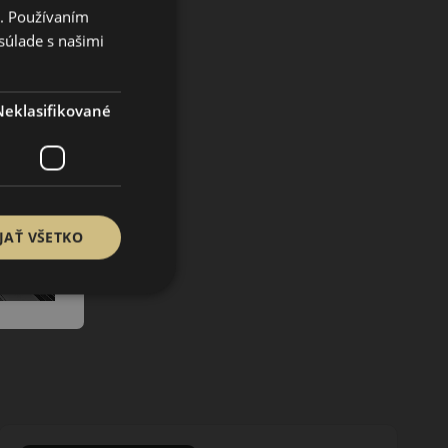
i. Používaním
súlade s našimi
Neklasifikované
JAŤ VŠETKO