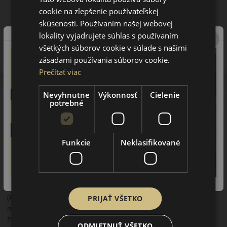
cookie na zlepšenie používateľskej
skúsenosti. Používaním našej webovej
lokality vyjadrujete súhlas s používaním
Upozornenie! Hodnoty na štítku sú len informatívneho
charakteru. Môžu byť dodané pneumatiky aj s EU štítkami v
všetkých súborov cookie v súlade s našimi
zmysle doposiaľ platnej (predchádzajúcej) legislatívy.
zásadami používania súborov cookie.
Prečítať viac
Nevyhnutne
Výkonnosť
Cielenie
O značke
potrebné
Kumho
Kumho Tires je najväčším priemyselným konglomerátom
Južnej Kórei. Je to výrobca pneumatík Kumho, Samyang,
Funkcie
Neklasifikované
Marshal. Ich produkty sú známe hlavne v zaoceánskej oblasti,
kde sa montujú ako prvovýbava na mnohé vozidlá, ale aj
mnoho európskych výrobcov (Smart-Mercedes, Volkswagen),
ktorí obľubujú tieto pneumatiky kvôli výbornej kvalite a
dostupnej cene. V Ázii, v Severnej Amerike a v Európe
(Anglicko) má výrobca výskumné strediská a v Nemecku sa
PRIJAŤ VŠETKO
nachádza vývojové stredisko. S výrobou pneumatík začala
značka Kumho v roku 1950 a pomerne rýchlo vybudovala
ODMIETNUŤ VŠETKO