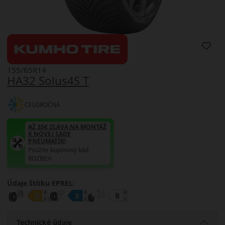
155/65R14
HA32 Solus4S T
CELOROČNÁ
AŽ 35€ ZĽAVA NA MONTÁŽ
K NOVEJ SADE
PNEUMATÍK!
Použite kupónový kód
ROZBEH
Údaje štítku EPREL:
Technické údaje