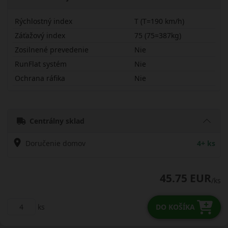
Rýchlostný index
T (T=190 km/h)
Záťažový index
75 (75=387kg)
Zosilnené prevedenie
Nie
RunFlat systém
Nie
Ochrana ráfika
Nie
15565R14THA32
Centrálny sklad
Doručenie domov
4+ ks
45.75 EUR
/ks
ks
DO KOŠÍKA