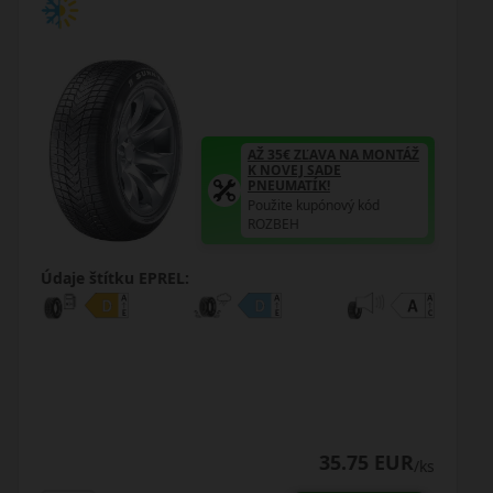
AŽ 35€ ZĽAVA NA MONTÁŽ
K NOVEJ SADE
PNEUMATÍK!
Použite kupónový kód
ROZBEH
Údaje štítku EPREL:
36.75 EUR
/ks