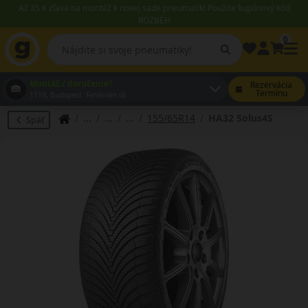
Až 35 € zľava na montáž k novej sade pneumatík! Použite kupónový kód
ROZBEH
0
Montáž / doručenie?
Rezervácia
Termínu
1119, Budapest Fehérvári út
155/65R14
HA32 Solus4S
Späť