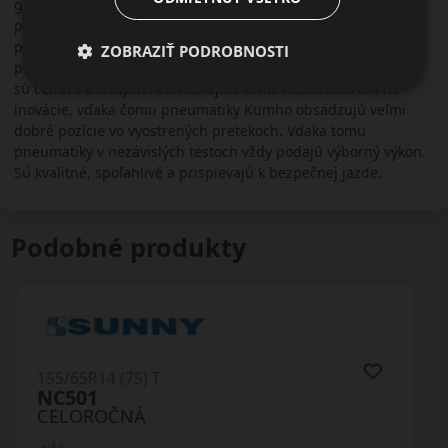
globálnu sieť. Aktívne sa zúčastňuje na automobilových
pretekoch ako sponzor alebo ako dodávateľ okruhových
pneumatík. Výrobky firmy Kumho sú obľúbené aj v kruhoch
ZOBRAZIŤ PODROBNOSTI
pretekárov vďaka výbornej cene. Pneumatiky na osobné autá
sú cenovo dostupné. Samozrejme firma nezabudla ani na
inovácie, vďaka čomu pneumatiky Kumho obsadzujú veľmi
dobré pozície vo vyostrených pretekoch. Vďaka tomu
pneumatiky v nezávislých testoch vždy podajú výborný výkon.
Sú kvalitné, spoľahlivé a prispievajú k bezpečnej jazde.
Podobné produkty
155/65R14 (75) T
OL41
CELOROČNÁ