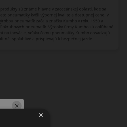
rodukty sú známe hlavne v zaoceánskej oblasti, kde sa
to pneumatiky kvôli výbornej kvalite a dostupnej cene. V
S výrobou pneumatík začala značka Kumho v roku 1950 a
teľ okruhových pneumatík. Výrobky firmy Kumho sú obľúbené
ani na inovácie, vďaka čomu pneumatiky Kumho obsadzujú
itné, spoľahlivé a prispievajú k bezpečnej jazde.
×