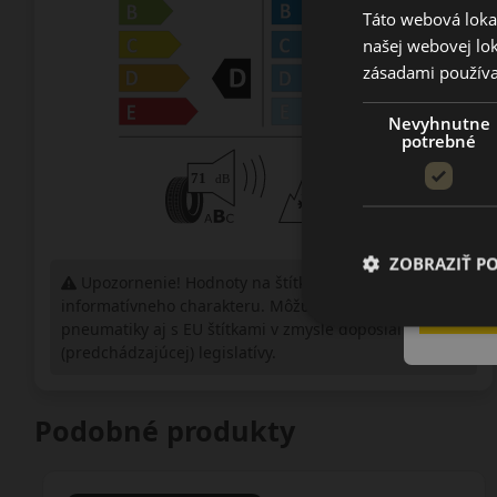
Táto webová lokal
našej webovej lok
zásadami používa
Nevyhnutne
potrebné
ZOBRAZIŤ P
Upozornenie! Hodnoty na štítku sú len
informatívneho charakteru. Môžu byť dodané
pneumatiky aj s EU štítkami v zmysle doposiaľ platnej
(predchádzajúcej) legislatívy.
Podobné produkty