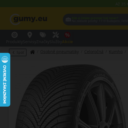
Až 35 
Kde si želáte prevziať Váš tovar?
Na základe polohy:
1119 Budap
Produkty
Servisy
Značky
Služby
Akcie
Osobné pneumatiky
Celoročná
Kumho
Späť