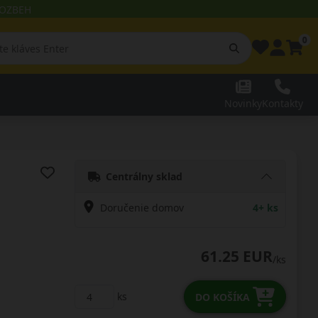
 ROZBEH
0
Novinky
Kontakty
Centrálny sklad
Doručenie domov
4+ ks
61.25 EUR
/ks
ks
DO KOŠÍKA