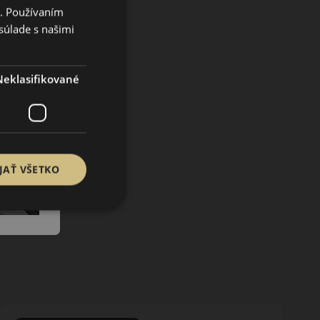
i. Používaním
súlade s našimi
Neklasifikované
JAŤ VŠETKO