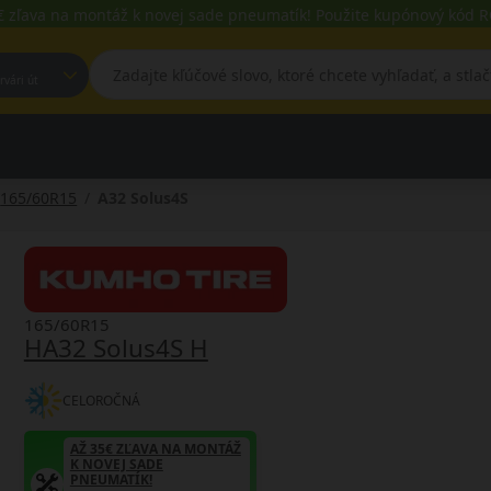
€ zľava na montáž k novej sade pneumatík! Použite kupónový kód
est, Fehérvári út
165/60R15
A32 Solus4S
165/60R15
HA32 Solus4S H
CELOROČNÁ
AŽ 35€ ZĽAVA NA MONTÁŽ
K NOVEJ SADE
PNEUMATÍK!