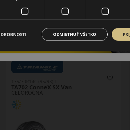
ODROBNOSTI
ODMIETNUŤ VŠETKO
PRI
175/70R14 (88) T
LH71 G Fit 4S XL
CELOROČNÁ