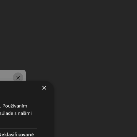
×
i. Používaním
súlade s našimi
Neklasifikované