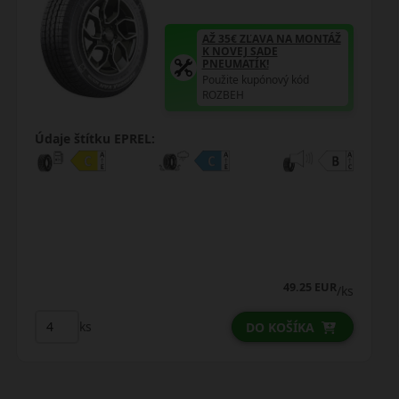
AŽ 35€ ZĽAVA NA MONTÁŽ
K NOVEJ SADE
PNEUMATÍK!
Použite kupónový kód
ROZBEH
Údaje štítku EPREL:
52.25 EUR
/ks
ks
DO KOŠÍKA