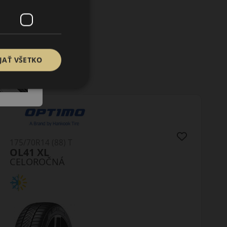
JAŤ VŠETKO
175/70R14C (95) T
AW-8
CELOROČNÁ