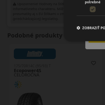
potrebné
Upozornenie! Hodnoty na štítku sú len
informatívneho charakteru. Môžu byť dodané
pneumatiky aj s EU štítkami v zmysle doposiaľ platnej
(predchádzajúcej) legislatívy.
ZOBRAZIŤ P
Podobné produkty
175/70R14 (84) T
N-Blue4S WH17
CELOROČNÁ