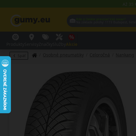
Až 35 
Kde si želáte prevziať Váš tovar?
Na základe polohy:
1119 Budap
Produkty
Servisy
Značky
Služby
Akcie
Osobné pneumatiky
Celoročná
Nankang
Späť