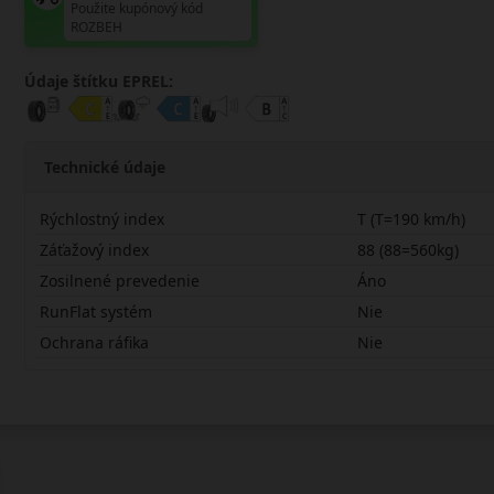
Použite kupónový kód
ROZBEH
Údaje štítku EPREL:
Technické údaje
Rýchlostný index
T (T=190 km/h)
Záťažový index
88 (88=560kg)
Zosilnené prevedenie
Áno
RunFlat systém
Nie
Ochrana ráfika
Nie
17570R14TAW6X