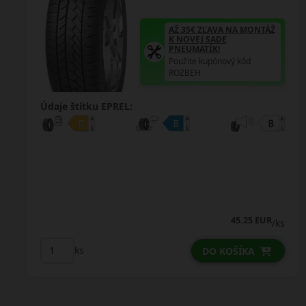
Ž
AŽ 35€ ZĽAVA NA MONTÁŽ
K NOVEJ SADE
PNEUMATÍK!
Použite kupónový kód
ROZBEH
Údaje štítku EPREL:
60.50 EUR
R
52.00 EUR
/ks
/ks
ks
DO KOŠÍKA