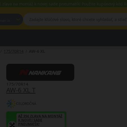
€ zľava na montáž k novej sade pneumatík! Použite kupónový kód
est, Fehérvári út
175/70R14
AW-6 XL
175/70R14
AW-6 XL T
CELOROČNÁ
AŽ 35€ ZĽAVA NA MONTÁŽ
K NOVEJ SADE
PNEUMATÍK!