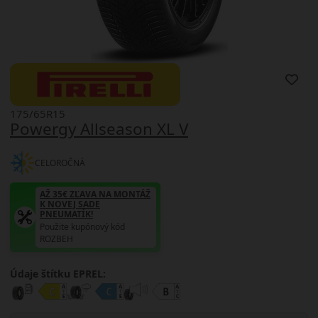
175/65R15
Powergy Allseason XL V
CELOROČNÁ
AŽ 35€ ZĽAVA NA MONTÁŽ
K NOVEJ SADE
PNEUMATÍK!
Použite kupónový kód
ROZBEH
Údaje štítku EPREL: