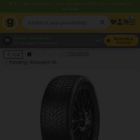
Až 35 € zľava na montáž k novej sade pneumatík! Použite kupónový kód
ROZBEH
0
Montáž / doručenie?
Rezervácia
Termínu
1119, Budapest Fehérvári út
175/65R15
Späť
Powergy Allseason XL