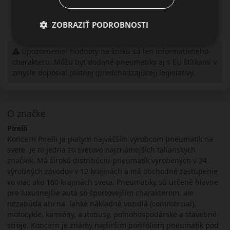
ZOBRAZIŤ PODROBNOSTI
Upozornenie! Hodnoty na štítku sú len informatívneho
charakteru. Môžu byť dodané pneumatiky aj s EU štítkami v
zmysle doposiaľ platnej (predchádzajúcej) legislatívy.
O značke
Pirelli
Koncern Pirelli je piatym najväčším výrobcom pneumatík na
svete. Je to jedna zo svetovo najznámejších talianskych
značiek. Má širokú distribúciu pneumatík vyrobených v 24
výrobných závodov v 12 krajinách a má obchodné zastúpenie
vo viac ako 160 krajinách sveta. Pneumatiky sú určené hlavne
pre luxusnejšie autá so športovejším charakterom, ale
nezabúda ani na ľahké nákladné vozidlá (commercial),
motocykle, kamióny, autobusy, poľnohospodárske a stavebné
stroje. Koncern je známy najširším portfóliom pneumatík pod