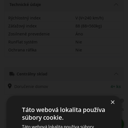
Technické údaje
Rýchlostný index
V (V=240 km/h)
Záťažový index
88 (88=560kg)
Zosilnené prevedenie
Áno
RunFlat systém
Nie
Ochrana ráfika
Nie
17565R15VPWASX
Centrálny sklad
Doručenie domov
4+ ks
×
93.25 EUR
92.00 EUR
Táto webová lokalita používa
/ks
súbory cookie.
ks
DO KOŠÍKA
Táto webová lokalita používa súbory