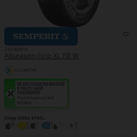
235/60R18
Allseason-Grip XL FR W
CELOROČNÁ
AŽ 35€ ZĽAVA NA MONTÁŽ
K NOVEJ SADE
PNEUMATÍK!
Použite kupónový kód
ROZBEH
Údaje štítku EPREL: