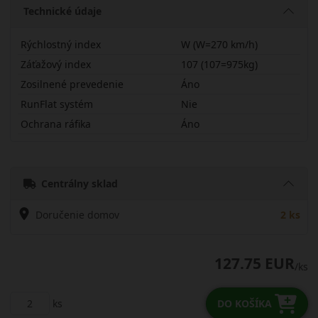
Technické údaje
Rýchlostný index
W (W=270 km/h)
Záťažový index
107 (107=975kg)
Zosilnené prevedenie
Áno
RunFlat systém
Nie
Ochrana ráfika
Áno
23560R18WASGX
Centrálny sklad
Doručenie domov
2 ks
127.75 EUR
/ks
ks
DO KOŠÍKA