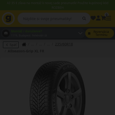
Až 35 € zľava na montáž k novej sade pneumatík! Použite kupónový kód
ROZBEH
0
Montáž / doručenie?
Rezervácia
Termínu
1119, Budapest Fehérvári út
235/60R18
Späť
Allseason-Grip XL FR