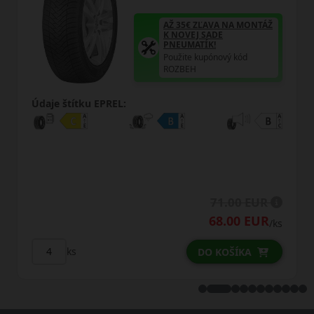
ÁŽ
AŽ 35€ ZĽAVA NA MONTÁŽ
K NOVEJ SADE
PNEUMATÍK!
Použite kupónový kód
ROZBEH
Údaje štítku EPREL:
R
93.75 EUR
R
92.50 EUR
/ks
/k
ks
DO KOŠÍKA