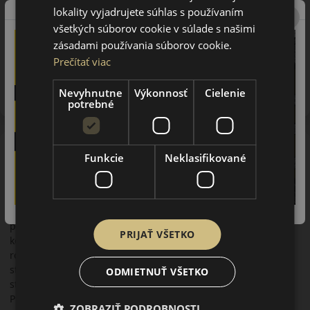
lokality vyjadrujete súhlas s používaním
všetkých súborov cookie v súlade s našimi
zásadami používania súborov cookie.
Prečítať viac
Upozornenie! Hodnoty na štítku sú len informatívneho
charakteru. Môžu byť dodané pneumatiky aj s EU štítkami v
Nevyhnutne
Výkonnosť
Cielenie
zmysle doposiaľ platnej (predchádzajúcej) legislatívy.
potrebné
O značke
Funkcie
Neklasifikované
Semperit
História značky Semperit siaha do dávnej minulosti. S jej
výrobou sa začalo v roku 1850 v prvej fabrike na výrobu
pneumatík v Európe. Jej sídlom bol Wimpassing v Rakúsku. Na
pneumatiky Semperit sa môžete spoľahnúť, nech ste
PRIJAŤ VŠETKO
kdekoľvek, či potrebujete letné, alebo zimné. Značka bola v
roku 1985 kúpená koncernom Continental. Vtedy prišlo k
stanoveniu nových cieľov – vyrábať spoľahlivé pneumatiky
ODMIETNUŤ VŠETKO
strednej kategórie pre európsky a najmä stredoerópsky trh.
Pneumatiky Semperit sú bezpečné, spoľahlivé, prvotriedne
ZOBRAZIŤ PODROBNOSTI