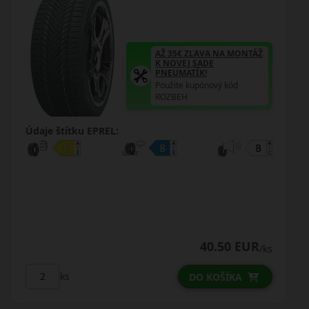
Ž
AŽ 35€ ZĽAVA NA MONTÁŽ
K NOVEJ SADE
PNEUMATÍK!
Použite kupónový kód
ROZBEH
Údaje štítku EPREL:
50.00 EUR
/ks
/ks
ks
DO KOŠÍKA