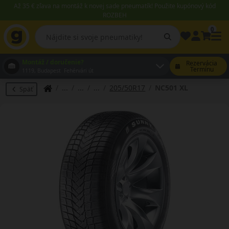
Až 35 € zľava na montáž k novej sade pneumatík! Použite kupónový kód
ROZBEH
0
Montáž / doručenie?
Rezervácia
Termínu
1119, Budapest Fehérvári út
205/50R17
NC501 XL
Späť