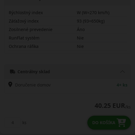
Rýchlostný index
W (W=270 km/h)
Záťažový index
93 (93=650kg)
Zosilnené prevedenie
Áno
RunFlat systém
Nie
Ochrana ráfika
Nie
20550R17WNC51BX
Centrálny sklad
Doručenie domov
4+ ks
40.25 EUR
/ks
ks
DO KOŠÍKA