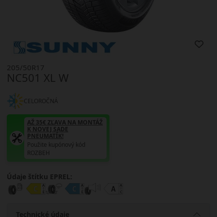
205/50R17
NC501 XL W
CELOROČNÁ
AŽ 35€ ZĽAVA NA MONTÁŽ
K NOVEJ SADE
PNEUMATÍK!
Použite kupónový kód
ROZBEH
Údaje štítku EPREL:
Technické údaje