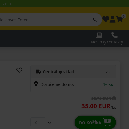
 ROZBEH
0
Novinky
Kontakty
Centrálny sklad
Doručenie domov
4+ ks
36.75 EUR
35.00 EUR
/ks
ks
DO KOŠÍKA