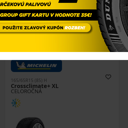
165/65R15 (85) H
Crossclimate+ XL
CELOROČNÁ