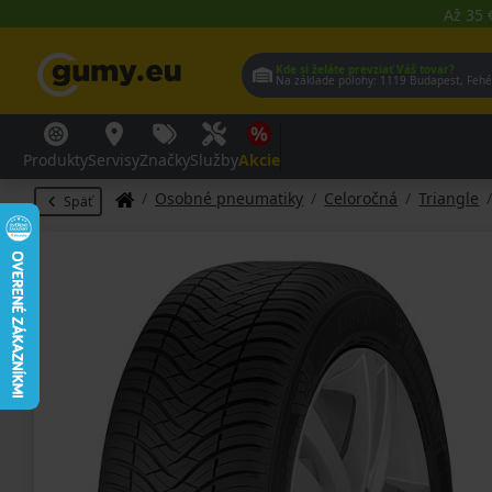
Až 35 
Kde si želáte prevziať Váš tovar?
Na základe polohy:
1119 Budap
Produkty
Servisy
Značky
Služby
Akcie
Osobné pneumatiky
Celoročná
Triangle
Späť