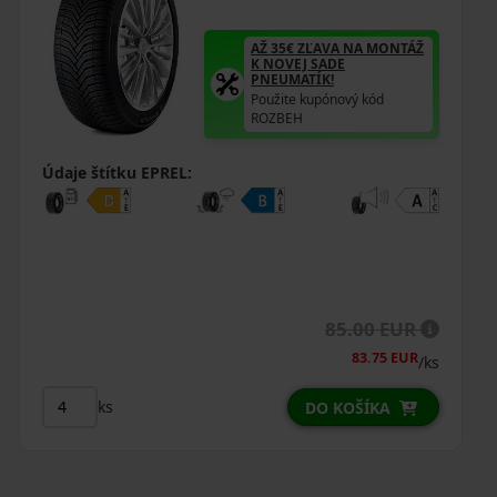
AŽ 35€ ZĽAVA NA MONTÁŽ
K NOVEJ SADE
PNEUMATÍK!
Použite kupónový kód
ROZBEH
Údaje štítku EPREL:
85.00 EUR
83.75 EUR
/ks
ks
DO KOŠÍKA