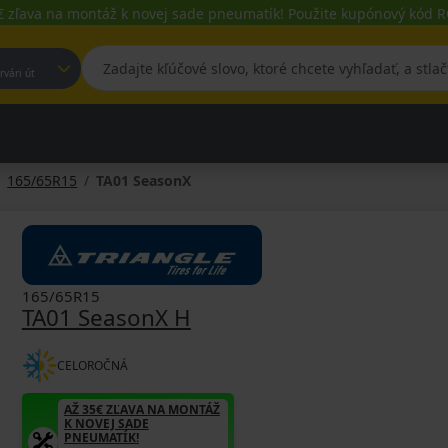
€ zľava na montáž k novej sade pneumatík! Použite kupónový kód
est, Fehérvári út
165/65R15
TA01 SeasonX
165/65R15
TA01 SeasonX H
CELOROČNÁ
AŽ 35€ ZĽAVA NA MONTÁŽ
K NOVEJ SADE
PNEUMATÍK!