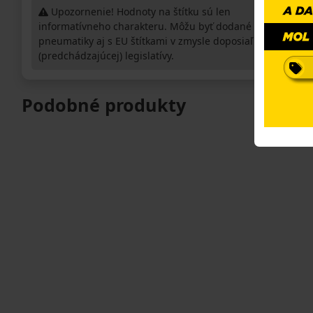
Upozornenie! Hodnoty na štítku sú len
informatívneho charakteru. Môžu byť dodané
pneumatiky aj s EU štítkami v zmysle doposiaľ platnej
(predchádzajúcej) legislatívy.
Podobné produkty