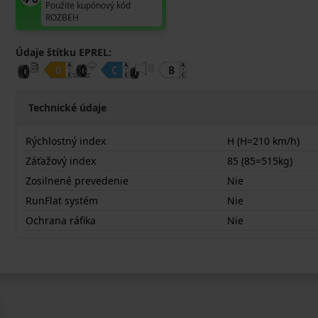
Použite kupónový kód
ROZBEH
Údaje štítku EPREL:
Technické údaje
Rýchlostný index
H (H=210 km/h)
Záťažový index
85 (85=515kg)
Zosilnené prevedenie
Nie
RunFlat systém
Nie
Ochrana ráfika
Nie
16565R15HTA01