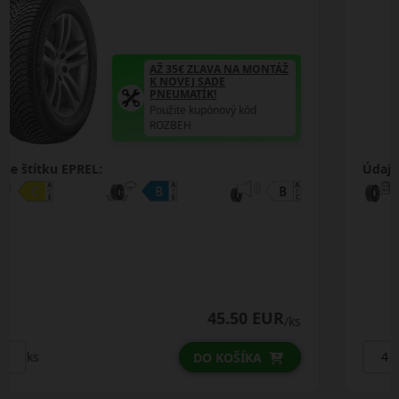
AŽ 35€ ZĽAVA NA MONTÁŽ
K NOVEJ SADE
PNEUMATÍK!
Použite kupónový kód
ROZBEH
Údaje štítku EPREL:
48.75 EUR
ks
/ks
ks
DO KOŠÍKA