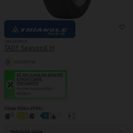
185/65R15
TA01 SeasonX H
CELOROČNÁ
AŽ 35€ ZĽAVA NA MONTÁŽ
K NOVEJ SADE
PNEUMATÍK!
Použite kupónový kód
ROZBEH
Údaje štítku EPREL:
Technické údaje