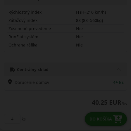
Rýchlostný index
H (H=210 km/h)
Záťažový index
88 (88=560kg)
Zosilnené prevedenie
Nie
RunFlat systém
Nie
Ochrana ráfika
Nie
18565R15HTA01
Centrálny sklad
Doručenie domov
4+ ks
40.25 EUR
/ks
ks
DO KOŠÍKA