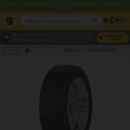
Až 35 € zľava na montáž k novej sade pneumatík! Použite kupónový kód
ROZBEH
0
Montáž / doručenie?
Rezervácia
Termínu
1119, Budapest Fehérvári út
185/65R15
TA01 SeasonX
Späť