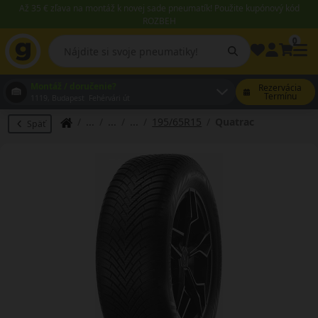
Až 35 € zľava na montáž k novej sade pneumatík! Použite kupónový kód
ROZBEH
0
Montáž / doručenie?
Rezervácia
Termínu
1119, Budapest Fehérvári út
195/65R15
Quatrac
Späť