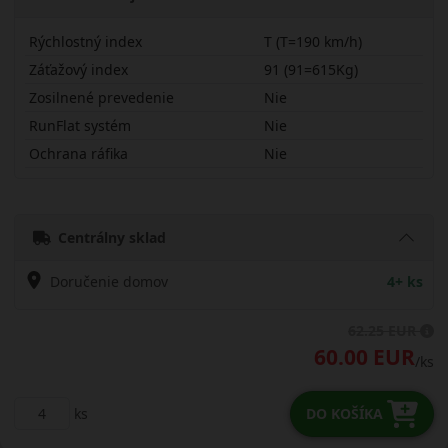
Rýchlostný index
T (T=190 km/h)
Záťažový index
91 (91=615Kg)
Zosilnené prevedenie
Nie
RunFlat systém
Nie
Ochrana ráfika
Nie
19565R15TQTR
Centrálny sklad
Doručenie domov
4+ ks
62.25 EUR
60.00 EUR
/ks
ks
DO KOŠÍKA