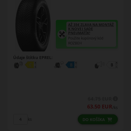
AŽ 35€ ZĽAVA NA MONTÁŽ
K NOVEJ SADE
PNEUMATÍK!
Použite kupónový kód
ROZBEH
Údaje štítku EPREL:
64.75 EUR
63.50 EUR
/ks
ks
DO KOŠÍKA