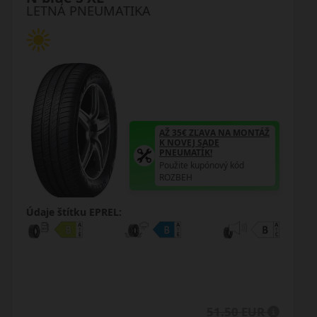
LETNÁ PNEUMATIKA
Ž
AŽ 35€ ZĽAVA NA MONTÁŽ
K NOVEJ SADE
PNEUMATÍK!
Použite kupónový kód
ROZBEH
Údaje štítku EPREL:
49.50 EUR