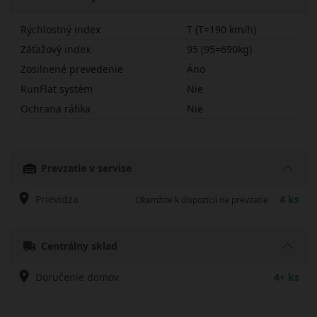
Rýchlostný index
T (T=190 km/h)
Záťažový index
95 (95=690kg)
Zosilnené prevedenie
Áno
RunFlat systém
Nie
Ochrana ráfika
Nie
19565R15TPARZX
Prevzatie v servise
Prievidza
4 ks
Okamžite k dispozícii na prevzatie
Centrálny sklad
Doručenie domov
4+ ks