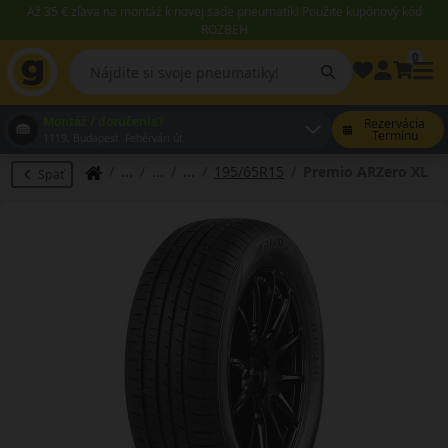
Až 35 € zľava na montáž k novej sade pneumatík! Použite kupónový kód
ROZBEH
0
Montáž / doručenie?
Rezervácia
Termínu
1119, Budapest Fehérvári út
195/65R15
Premio ARZero XL
Späť