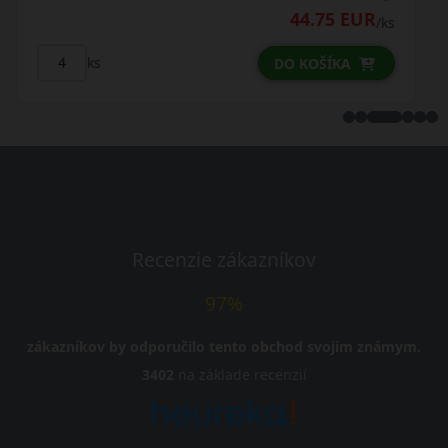
45.25 EUR
/ks
/ks
ks
DO KOŠÍKA
Recenzie zákazníkov
97%
zákazníkov by odporučilo tento obchod svojim známym.
3402
na základe recenzií