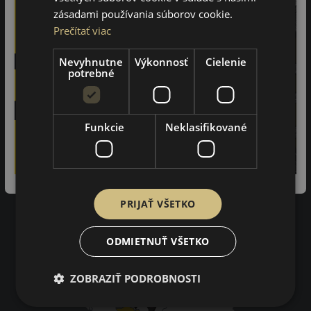
Recenzie zákazníkov
zásadami používania súborov cookie.
Prečítať viac
97%
Nevyhnutne
Výkonnosť
Cielenie
zákazníkov by odporučilo tento obchod svojim známym.
potrebné
3402
na základe recenzií
Funkcie
Neklasifikované
Impresum
Pravidlá ochrany osobných údajov
Nákupné podmienky
Kontakty
PRIJAŤ VŠETKO
Impresum
Dodacie a platobné podmienky
Online vyhlásenie o odstúpení od zmluvy
ODMIETNUŤ VŠETKO
ZOBRAZIŤ PODROBNOSTI