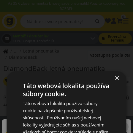
Až 35 € zľava na montáž k novej sade pneumatík! Použite kupónový kód
ROZBEH
0
Montáž / doručenie?
Rezervácia
Termínu
1119, Budapest Fehérvári út
Letná pneumatika
DiamondBack
DiamondBack letná pneumatika
×
Zmeniť filter
Diamondback
Letné
Špeciálne po
Táto webová lokalita používa
súbory cookie.
Produkty vyhovujúce kritériám vyhľadávania nie sú
zahrnuté v našej ponuke
Táto webová lokalita používa súbory
cookie na zlepšenie používateľskej
skúsenosti. Používaním našej webovej
lokality vyjadrujete súhlas s používaním
všetkých súborov cookie v súlade s našimi