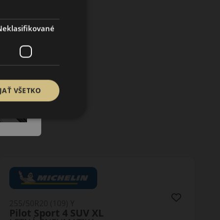
Neklasifikované
JAŤ VŠETKO
255/50R20 (109) Y
Pilot Sport 4 SUV XL