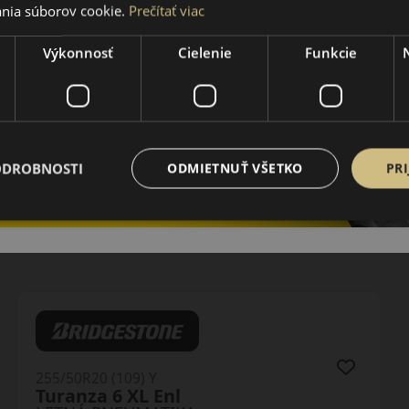
nia súborov cookie.
Prečítať viac
Výkonnosť
Cielenie
Funkcie
ODROBNOSTI
ODMIETNUŤ VŠETKO
PRI
255/50R20 (109) Y
Turanza 6 XL Enl