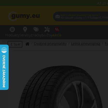
Až 35 
Kde si želáte prevziať Váš tovar?
Na základe polohy:
1119 Budap
Produkty
Servisy
Značky
Služby
Akcie
Osobné pneumatiky
Letná pneumatika
F
Späť