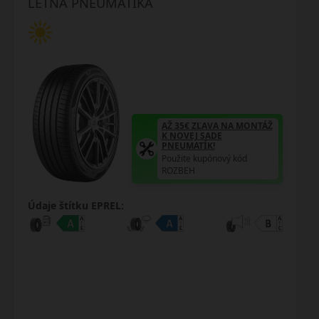
LETNÁ PNEUMATIKA
AŽ 35€ ZĽAVA NA MONTÁŽ
K NOVEJ SADE
PNEUMATÍK!
Použite kupónový kód
ROZBEH
Údaje štítku EPREL: