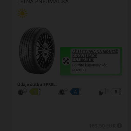
LETNÁ PNEUMATIKA
AŽ 35€ ZĽAVA NA MONTÁŽ
K NOVEJ SADE
PNEUMATÍK!
Použite kupónový kód
ROZBEH
Údaje štítku EPREL:
163.50 EUR