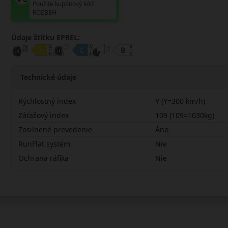
Použite kupónový kód
ROZBEH
Údaje štítku EPREL:
Technické údaje
Rýchlostný index
Y (Y=300 km/h)
Záťažový index
109 (109=1030kg)
Zosilnené prevedenie
Áno
RunFlat systém
Nie
Ochrana ráfika
Nie
25550R20YFR303X