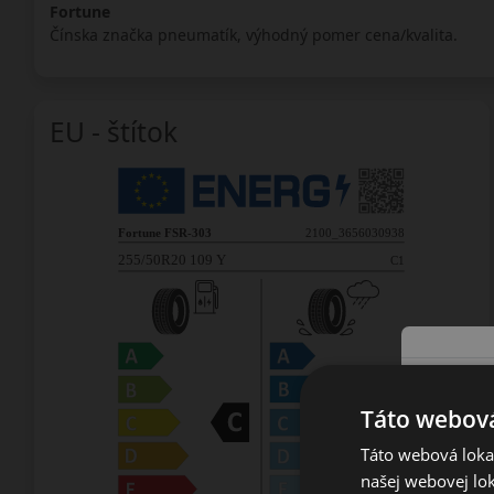
Fortune
Čínska značka pneumatík, výhodný pomer cena/kvalita.
EU - štítok
Táto webová
Táto webová lokal
našej webovej lok