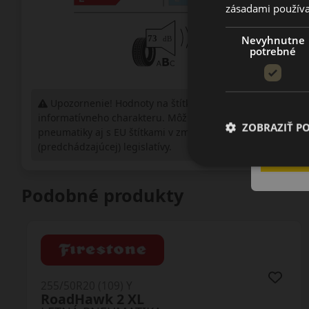
zásadami používa
Nevyhnutne
potrebné
Upozornenie! Hodnoty na štítku sú len
informatívneho charakteru. Môžu byť dodané
ZOBRAZIŤ P
pneumatiky aj s EU štítkami v zmysle doposiaľ platnej
(predchádzajúcej) legislatívy.
Podobné produkty
255/50R20 (109) Y
RoadHawk 2 XL