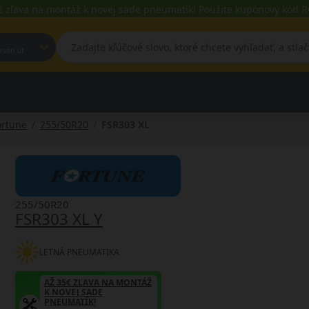
€ zľava na montáž k novej sade pneumatík! Použite kupónový kód
est, Fehérvári út
ortune
255/50R20
FSR303 XL
255/50R20
FSR303 XL Y
LETNÁ PNEUMATIKA
AŽ 35€ ZĽAVA NA MONTÁŽ
K NOVEJ SADE
PNEUMATÍK!