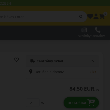
 ROZBEH
0
Novinky
Kontakty
Centrálny sklad
Doručenie domov
2 ks
84.50 EUR
/ks
ks
DO KOŠÍKA