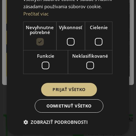
zásadami používania súborov cookie.
Prečítať viac
Podobné produkty
Nevyhnutne
Výkonnosť
Cielenie
potrebné
185/70R14 (88) H
Funkcie
Neklasifikované
H11 RXMotion
LETNÁ PNEUMATIKA
PRIJAŤ VŠETKO
ODMIETNUŤ VŠETKO
AŽ 35€ ZĽAVA NA MONTÁŽ
ZOBRAZIŤ PODROBNOSTI
K NOVEJ SADE
PNEUMATÍK!
Použite kupónový kód