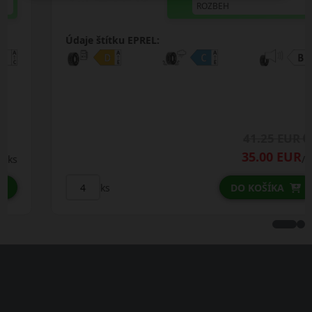
ROZBEH
Údaje štítku EPREL:
41.25 EUR
35.00 EUR
/ks
ks
DO KOŠÍKA