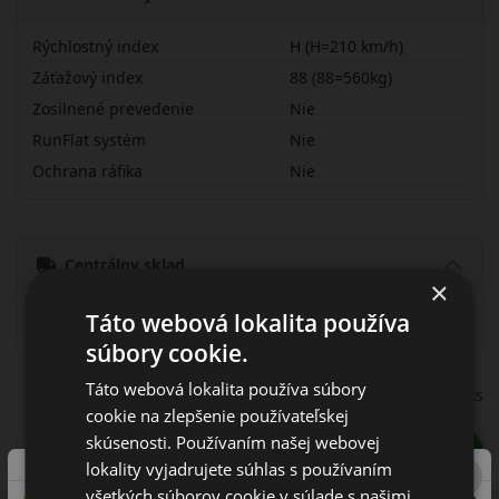
Rýchlostný index
H (H=210 km/h)
Záťažový index
88 (88=560kg)
Zosilnené prevedenie
Nie
RunFlat systém
Nie
Ochrana ráfika
Nie
18570R14HSTR
Centrálny sklad
×
Doručenie domov
1 ks
Táto webová lokalita používa
súbory cookie.
42.00 EUR
Táto webová lokalita používa súbory
/ks
cookie na zlepšenie používateľskej
skúsenosti. Používaním našej webovej
ks
DO KOŠÍKA
lokality vyjadrujete súhlas s používaním
všetkých súborov cookie v súlade s našimi