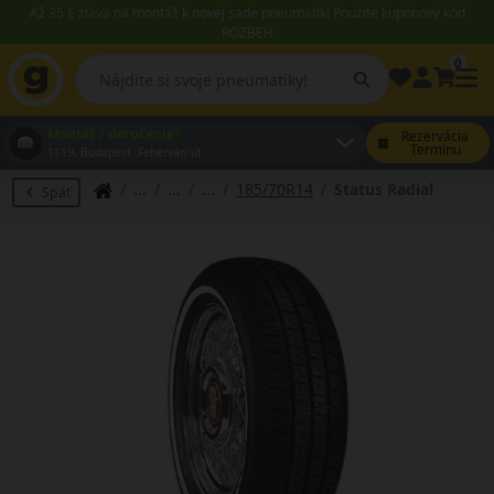
Až 35 € zľava na montáž k novej sade pneumatík! Použite kupónový kód
ROZBEH
0
Montáž / doručenie?
Rezervácia
Termínu
1119, Budapest Fehérvári út
185/70R14
Status Radial
Späť