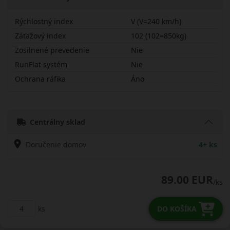
Rýchlostný index
V (V=240 km/h)
Záťažový index
102 (102=850kg)
Zosilnené prevedenie
Nie
RunFlat systém
Nie
Ochrana ráfika
Áno
24550R2VSTHT
Centrálny sklad
Doručenie domov
4+ ks
89.00 EUR
/ks
ks
DO KOŠÍKA