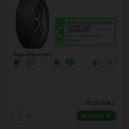
AŽ 35€ ZĽAVA NA MONTÁŽ
K NOVEJ SADE
PNEUMATÍK!
Použite kupónový kód
ROZBEH
Údaje štítku EPREL:
Úd
70.25 EUR
/ks
ks
DO KOŠÍKA