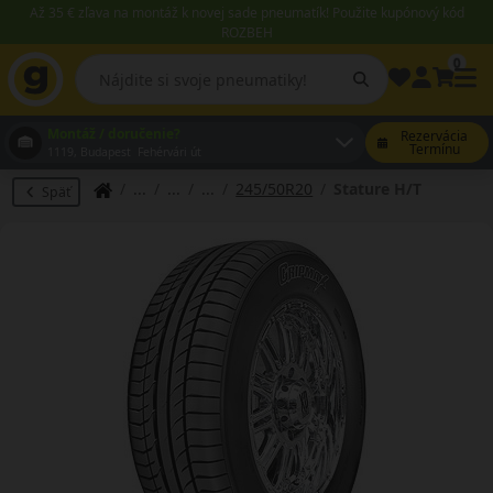
Až 35 € zľava na montáž k novej sade pneumatík! Použite kupónový kód
ROZBEH
0
Montáž / doručenie?
Rezervácia
Termínu
1119, Budapest Fehérvári út
245/50R20
Stature H/T
Späť