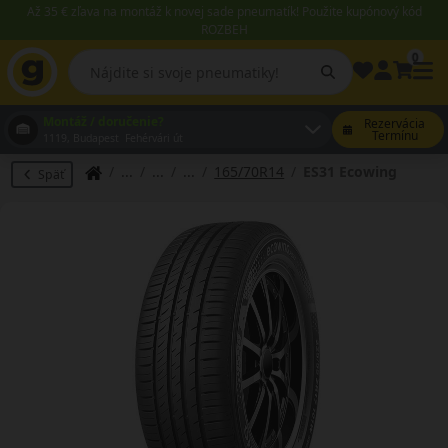
Až 35 € zľava na montáž k novej sade pneumatík! Použite kupónový kód
ROZBEH
0
Montáž / doručenie?
Rezervácia
Termínu
1119, Budapest Fehérvári út
165/70R14
ES31 Ecowing
Späť