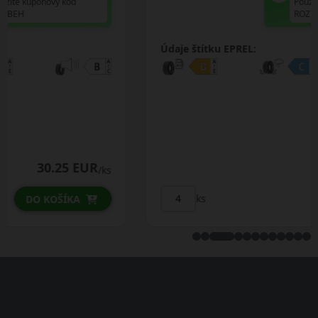
Použite kupónový kód
ROZBEH
Údaje štítku EPREL:
31.25 EUR
/ks
ks
DO KOŠÍKA