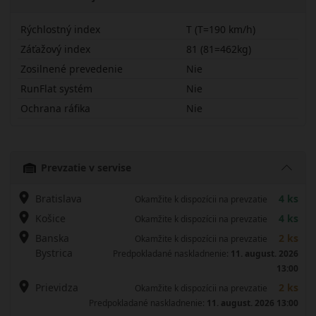
Rýchlostný index
T (T=190 km/h)
Záťažový index
81 (81=462kg)
Zosilnené prevedenie
Nie
RunFlat systém
Nie
Ochrana ráfika
Nie
16570R14TES31
Prevzatie v servise
Bratislava
4 ks
Okamžite k dispozícii na prevzatie
Košice
4 ks
Okamžite k dispozícii na prevzatie
Banska
2 ks
Okamžite k dispozícii na prevzatie
Bystrica
Predpokladané naskladnenie:
11. august. 2026
13:00
Prievidza
2 ks
Okamžite k dispozícii na prevzatie
Predpokladané naskladnenie:
11. august. 2026 13:00