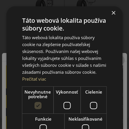
×
Táto webová lokalita používa
súbory cookie.
Táto webová lokalita používa súbory
cookie na zlepšenie používateľskej
skúsenosti. Používaním našej webovej
lokality vyjadrujete súhlas s používaním
všetkých súborov cookie v súlade s našimi
zásadami používania súborov cookie.
Prečítať viac
Nevyhnutne
Výkonnosť
Cielenie
potrebné
Upozornenie! Hodnoty na štítku sú len informatívneho
charakteru. Môžu byť dodané pneumatiky aj s EU štítkami v
zmysle doposiaľ platnej (predchádzajúcej) legislatívy.
Funkcie
Neklasifikované