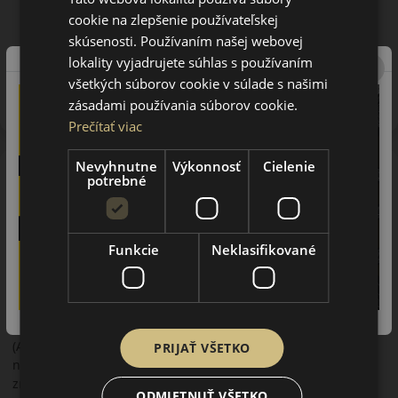
cookie na zlepšenie používateľskej
skúsenosti. Používaním našej webovej
lokality vyjadrujete súhlas s používaním
Upozornenie! Hodnoty na štítku sú len informatívneho
charakteru. Môžu byť dodané pneumatiky aj s EU štítkami v
všetkých súborov cookie v súlade s našimi
zmysle doposiaľ platnej (predchádzajúcej) legislatívy.
zásadami používania súborov cookie.
Prečítať viac
Nevyhnutne
Výkonnosť
Cielenie
O značke
potrebné
Kumho
Kumho Tires je najväčším priemyselným konglomerátom
Južnej Kórei. Je to výrobca pneumatík Kumho, Samyang,
Funkcie
Neklasifikované
Marshal. Ich produkty sú známe hlavne v zaoceánskej oblasti,
kde sa montujú ako prvovýbava na mnohé vozidlá, ale aj
mnoho európskych výrobcov (Smart-Mercedes, Volkswagen),
ktorí obľubujú tieto pneumatiky kvôli výbornej kvalite a
dostupnej cene. V Ázii, v Severnej Amerike a v Európe
(Anglicko) má výrobca výskumné strediská a v Nemecku sa
PRIJAŤ VŠETKO
nachádza vývojové stredisko. S výrobou pneumatík začala
značka Kumho v roku 1950 a pomerne rýchlo vybudovala
ODMIETNUŤ VŠETKO