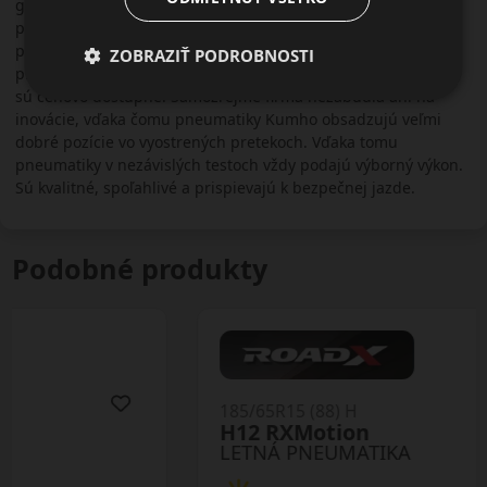
globálnu sieť. Aktívne sa zúčastňuje na automobilových
pretekoch ako sponzor alebo ako dodávateľ okruhových
pneumatík. Výrobky firmy Kumho sú obľúbené aj v kruhoch
ZOBRAZIŤ PODROBNOSTI
pretekárov vďaka výbornej cene. Pneumatiky na osobné autá
sú cenovo dostupné. Samozrejme firma nezabudla ani na
inovácie, vďaka čomu pneumatiky Kumho obsadzujú veľmi
dobré pozície vo vyostrených pretekoch. Vďaka tomu
pneumatiky v nezávislých testoch vždy podajú výborný výkon.
Sú kvalitné, spoľahlivé a prispievajú k bezpečnej jazde.
Podobné produkty
185/65R15 (88) H
H12 RXMotion
LETNÁ PNEUMATIKA