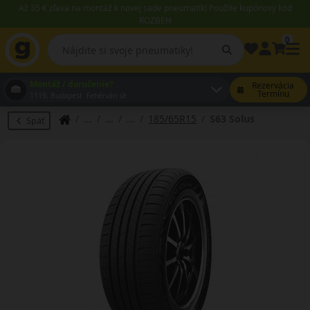
Až 35 € zľava na montáž k novej sade pneumatík! Použite kupónový kód
ROZBEH
0
Montáž / doručenie?
Rezervácia
Termínu
1119, Budapest Fehérvári út
185/65R15
S63 Solus
Späť