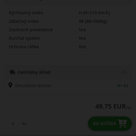
Rýchlostný index
H (H=210 km/h)
Záťažový index
88 (88=560kg)
Zosilnené prevedenie
Nie
RunFlat systém
Nie
Ochrana ráfika
Nie
18565R15HHS63
Centrálny sklad
Doručenie domov
4+ ks
49.75 EUR
/ks
ks
DO KOŠÍKA