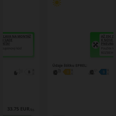
AŽ 35€ ZĽAVA NA MONTÁŽ
K NOVEJ SADE
PNEUMATÍK!
Použite kupónový kód
ROZBEH
Údaje štítku EPREL:
35.75 EUR
/ks