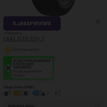
175/80R14
LK41 G Fit EQ+ T
LETNÁ PNEUMATIKA
AŽ 35€ ZĽAVA NA MONTÁŽ
K NOVEJ SADE
PNEUMATÍK!
Použite kupónový kód
ROZBEH
Údaje štítku EPREL:
Technické údaje