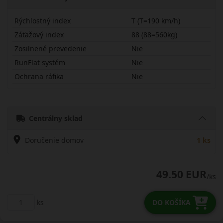
Rýchlostný index
T (T=190 km/h)
Záťažový index
88 (88=560kg)
Zosilnené prevedenie
Nie
RunFlat systém
Nie
Ochrana ráfika
Nie
17580R14TLK41PL
Centrálny sklad
Doručenie domov
1 ks
49.50 EUR
/ks
ks
DO KOŠÍKA