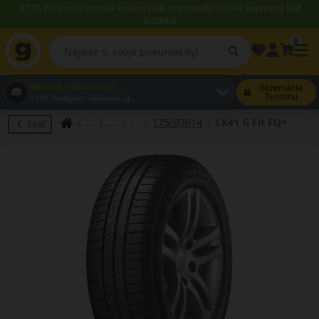
Až 35 € zľava na montáž k novej sade pneumatík! Použite kupónový kód
ROZBEH
0
Montáž / doručenie?
Rezervácia
Termínu
1119, Budapest Fehérvári út
175/80R14
LK41 G Fit EQ+
Späť