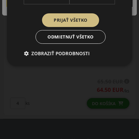
AŽ 35€ ZĽAVA NA MONTÁŽ
K NOVEJ SADE
PNEUMATÍK!
Použite kupónový kód
PRIJAŤ VŠETKO
ROZBEH
ODMIETNUŤ VŠETKO
Údaje štítku EPREL:
ZOBRAZIŤ PODROBNOSTI
65.50 EUR
64.50 EUR
/ks
ks
DO KOŠÍKA