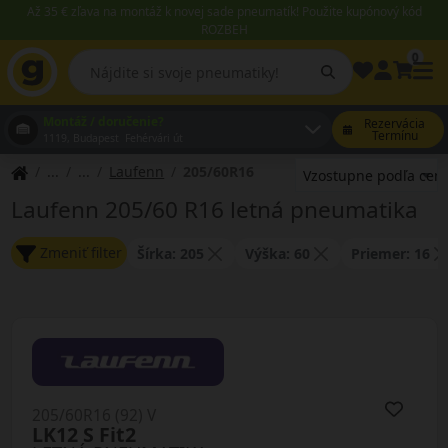
Až 35 € zľava na montáž k novej sade pneumatík! Použite kupónový kód
ROZBEH
0
Montáž / doručenie?
Rezervácia
Termínu
1119, Budapest Fehérvári út
Laufenn
205/60R16
Laufenn 205/60 R16 letná pneumatika
Zmeniť filter
Šírka: 205
Výška: 60
Priemer: 16
205/60R16 (92) V
LK12 S Fit2