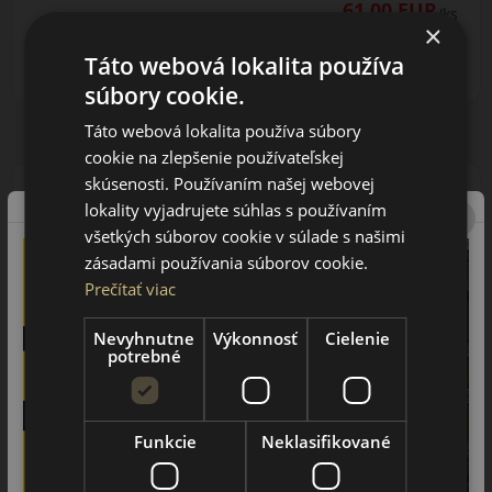
61.00 EUR
/ks
×
ks
DO KOŠÍKA
Táto webová lokalita používa
súbory cookie.
Táto webová lokalita používa súbory
cookie na zlepšenie používateľskej
skúsenosti. Používaním našej webovej
lokality vyjadrujete súhlas s používaním
všetkých súborov cookie v súlade s našimi
zásadami používania súborov cookie.
205/60R16 (92) V
LK01 S Fit EQ
Prečítať viac
LETNÁ PNEUMATIKA
Nevyhnutne
Výkonnosť
Cielenie
potrebné
Funkcie
Neklasifikované