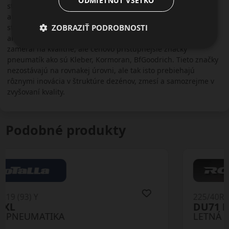
ODMIETNUŤ VŠETKO
strednú a vyššiu triedu vozidiel, úžitkové (commercial)
automobily, vozidlá SUV, 4x4, kamióny a poľnohospodárske
ZOBRAZIŤ PODROBNOSTI
stroje. Koncern Michelin ale nezabúda ani na lacnejšie
alternatívy svojich produktov. V tomto segmente sa koncern
zameral na kvalitné, ale cenovo prístupnejšie značky
pneumatík ako sú Kleber, Kormoran, BfGoodrich. Tieto značky
nezostávajú na rovnakej úrovni, ale tak isto prebiehajú
rôznymi inovácia v štruktúre dezénov, zmesí a samozrejme v
zvyšovaní kvality.
Podobné produkty
225/40R19 (93) Y
DU71 RXMotion XL
LETNÁ PNEUMATIKA