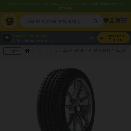
Až 35 € zľava na montáž k novej sade pneumatík! Použite kupónový kód
ROZBEH
0
Montáž / doručenie?
Rezervácia
Termínu
1119, Budapest Fehérvári út
225/40R19
Pilot Sport 4 XL ZP
Späť