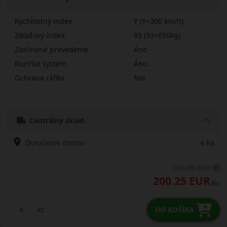
Rýchlostný index
Y (Y=300 km/h)
Záťažový index
93 (93=650kg)
Zosilnené prevedenie
Áno
RunFlat systém
Áno
Ochrana ráfika
Nie
22540R19YPSP4X
Centrálny sklad
Doručenie domov
4 ks
203.00 EUR
200.25 EUR
/ks
ks
DO KOŠÍKA