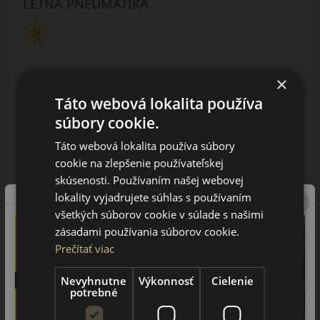
LETNÁ PNEUMATIKA
×
Táto webová lokalita používa
súbory cookie.
AŽ 35€ ZĽAVA NA MONTÁŽ
K NOVEJ SADE
Táto webová lokalita používa súbory
PNEUMATÍK!
Použite kupónový kód
cookie na zlepšenie používateľskej
ROZBEH
skúsenosti. Používaním našej webovej
lokality vyjadrujete súhlas s používaním
Údaje štítku EPREL:
všetkých súborov cookie v súlade s našimi
zásadami používania súborov cookie.
Prečítať viac
Nevyhnutne
Výkonnosť
Cielenie
potrebné