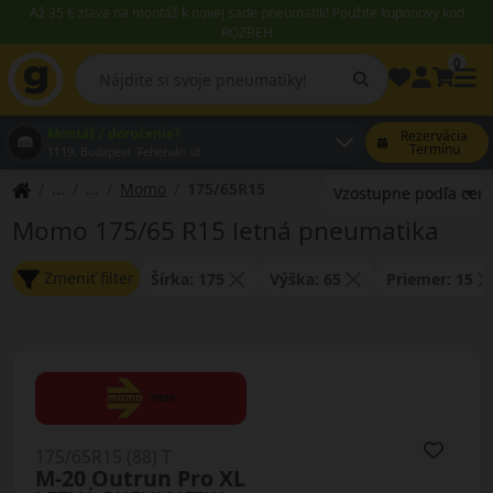
Až 35 € zľava na montáž k novej sade pneumatík! Použite kupónový kód
ROZBEH
0
Montáž / doručenie?
Rezervácia
Termínu
1119, Budapest Fehérvári út
Momo
175/65R15
Momo 175/65 R15 letná pneumatika
Zmeniť filter
Šírka: 175
Výška: 65
Priemer: 15
175/65R15 (88) T
M-20 Outrun Pro XL