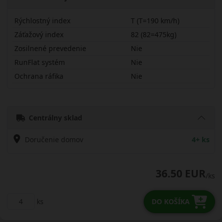
Rýchlostný index
T (T=190 km/h)
Záťažový index
82 (82=475kg)
Zosilnené prevedenie
Nie
RunFlat systém
Nie
Ochrana ráfika
Nie
17565R14TNA1
Centrálny sklad
Doručenie domov
4+ ks
36.50 EUR
/ks
ks
DO KOŠÍKA