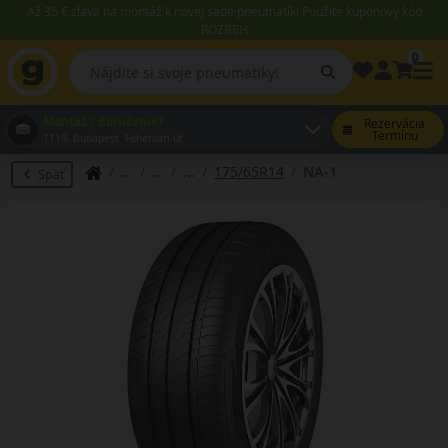
Až 35 € zľava na montáž k novej sade pneumatík! Použite kupónový kód
ROZBEH
0
Montáž / doručenie?
Rezervácia
Termínu
1119, Budapest Fehérvári út
175/65R14
NA-1
Späť