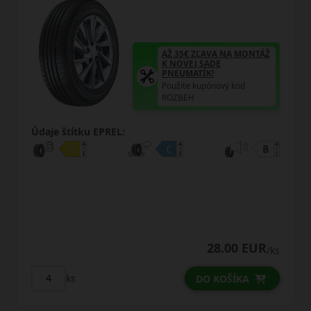
AŽ 35€ ZĽAVA NA MONTÁŽ
K NOVEJ SADE
PNEUMATÍK!
Použite kupónový kód
ROZBEH
REL:
Údaje štítku EPREL
28.00 EUR
/ks
ks
DO KOŠÍKA