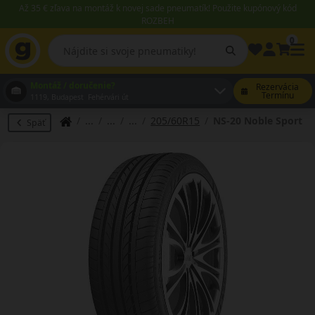
Až 35 € zľava na montáž k novej sade pneumatík! Použite kupónový kód
ROZBEH
0
Montáž / doručenie?
Rezervácia
Termínu
1119, Budapest Fehérvári út
205/60R15
NS-20 Noble Sport
Späť