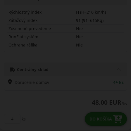
Rýchlostný index
H (H=210 km/h)
Záťažový index
91 (91=615Kg)
Zosilnené prevedenie
Nie
RunFlat systém
Nie
Ochrana ráfika
Nie
20560R15HNS20
Centrálny sklad
Doručenie domov
4+ ks
48.00 EUR
/ks
ks
DO KOŠÍKA