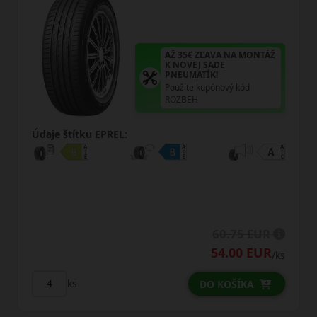
AŽ 35€ ZĽAVA NA MONTÁŽ
K NOVEJ SADE
PNEUMATÍK!
Použite kupónový kód
ROZBEH
Údaje štítku EPREL:
60.75 EUR
54.00 EUR
/ks
ks
DO KOŠÍKA