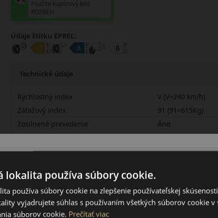
Použite kupónový kód
ROZBEH
Údaje štítku EPREL:
Technické údaje
Rýchlostný index
V (V=240 km/h)
Záťažový index
91 (91=615Kg)
Zosilnené prevedenie
Áno
RunFlat systém
Nie
Ochrana ráfika
Nie
 lokalita používa súbory cookie.
21545R17VAS2PLX
ita používa súbory cookie na zlepšenie používateľskej skúsenost
ality vyjadrujete súhlas s používaním všetkých súborov cookie v 
nia súborov cookie.
Prečítať viac