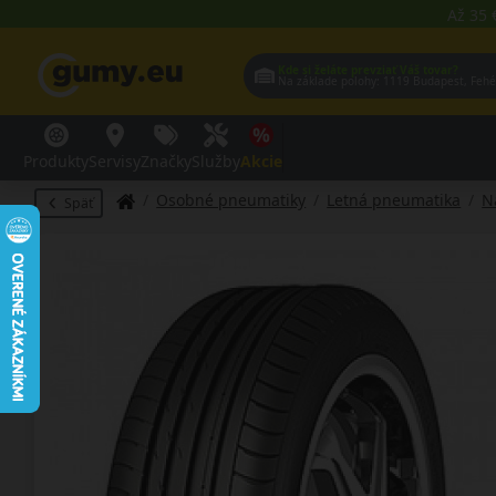
Až 35 
Kde si želáte prevziať Váš tovar?
Na základe polohy:
1119 Budap
Produkty
Servisy
Značky
Služby
Akcie
Osobné pneumatiky
Letná pneumatika
N
Späť