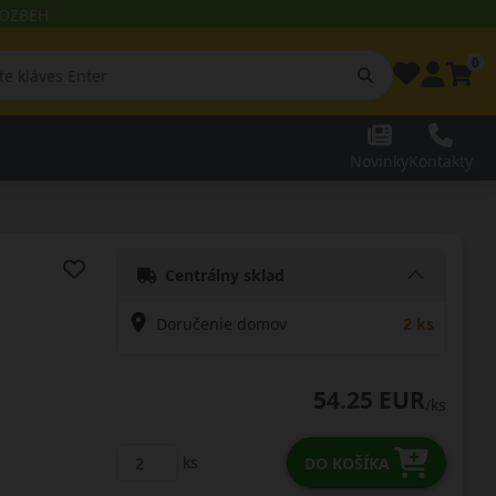
 ROZBEH
0
Novinky
Kontakty
Centrálny sklad
Doručenie domov
2 ks
54.25 EUR
/ks
ks
DO KOŠÍKA