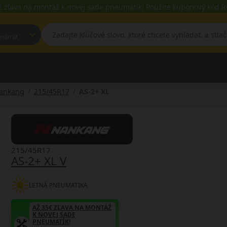
€ zľava na montáž k novej sade pneumatík! Použite kupónový kód
est, Fehérvári út
ankang
215/45R17
AS-2+ XL
215/45R17
AS-2+ XL V
LETNÁ PNEUMATIKA
AŽ 35€ ZĽAVA NA MONTÁŽ
K NOVEJ SADE
PNEUMATÍK!