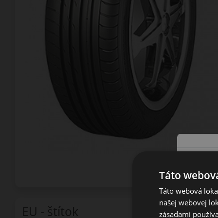
Táto webová
Táto webová lokal
našej webovej lok
EU - štítok
zásadami používa