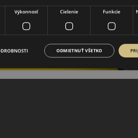
Výkonnosť
Cielenie
Funkcie
ODROBNOSTI
ODMIETNUŤ VŠETKO
PRI