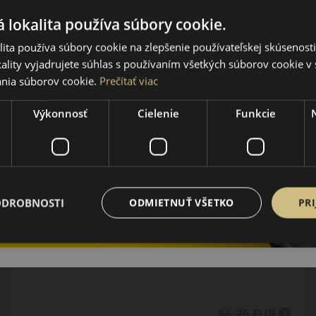
AS-3 Sportnex XL
LETNÁ PNEUMATIKA
 lokalita používa súbory cookie.
ita používa súbory cookie na zlepšenie používateľskej skúsenost
ality vyjadrujete súhlas s používaním všetkých súborov cookie v 
nia súborov cookie.
Prečítať viac
Výkonnosť
Cielenie
Funkcie
AŽ 35€ ZĽAVA NA MONTÁŽ
K NOVEJ SADE
PNEUMATÍK!
Použite kupónový kód
ROZBEH
ODROBNOSTI
ODMIETNUŤ VŠETKO
PRI
Údaje štítku EPREL:
66.25 EUR