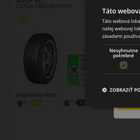
AS-2+ XL
LETNÁ PNEUMATIKA
Táto webová
Táto webová lokal
našej webovej lok
zásadami používa
Nevyhnutne
potrebné
AŽ 35€ ZĽAVA NA MONTÁŽ
K NOVEJ SADE
PNEUMATÍK!
Použite kupónový kód
ROZBEH
ZOBRAZIŤ P
Údaje štítku EPREL: