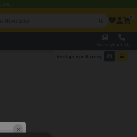
 ROZBEH
0
Novinky
Kontakty