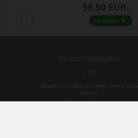
56.50 EUR
/ks
ks
DO KOŠÍKA
Recenzie zákazníkov
97%
zákazníkov by odporučilo tento obchod svoji
známym.
3402
na základe recenzií