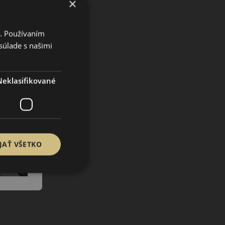
×
i. Používaním
súlade s našimi
Neklasifikované
JAŤ VŠETKO