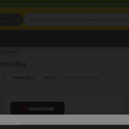
€ zľava na montáž k novej sade pneumatík! Použite kupónový kód
est, Fehérvári út
225/45R17
umatika
7
Nankang
Letné
Špeciálne ponuky
225/45R17 (94) Y