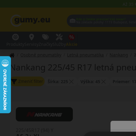
Až 35 
Kde si želáte prevziať Váš tovar?
Na základe polohy:
1119 Budap
Produkty
Servisy
Značky
Služby
Akcie
Osobné pneumatiky
Letná pneumatika
Nankang
Nankang 225/45 R17 letná pne
Zmeniť filter
Šírka: 225
Výška: 45
Priemer: 1
225/45R17 (94) Y