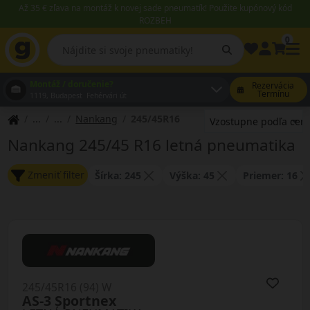
Až 35 € zľava na montáž k novej sade pneumatík! Použite kupónový kód
ROZBEH
0
Montáž / doručenie?
Rezervácia
Termínu
1119, Budapest Fehérvári út
Nankang
245/45R16
Nankang 245/45 R16 letná pneumatika
Zmeniť filter
Šírka: 245
Výška: 45
Priemer: 16
245/45R16 (94) W
AS-3 Sportnex