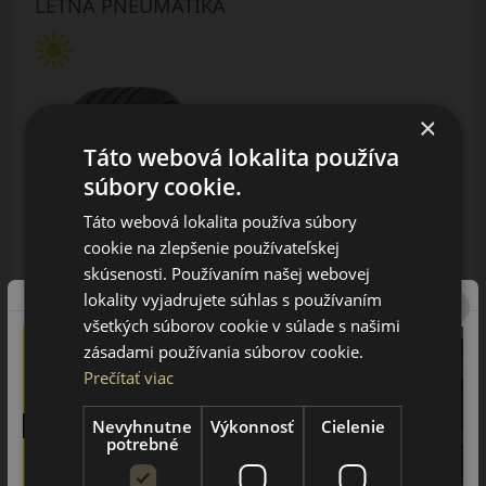
LETNÁ PNEUMATIKA
×
Táto webová lokalita používa
súbory cookie.
AŽ 35€ ZĽAVA NA MONTÁŽ
K NOVEJ SADE
Táto webová lokalita používa súbory
PNEUMATÍK!
Použite kupónový kód
cookie na zlepšenie používateľskej
ROZBEH
skúsenosti. Používaním našej webovej
lokality vyjadrujete súhlas s používaním
Údaje štítku EPREL:
všetkých súborov cookie v súlade s našimi
zásadami používania súborov cookie.
Prečítať viac
Nevyhnutne
Výkonnosť
Cielenie
potrebné