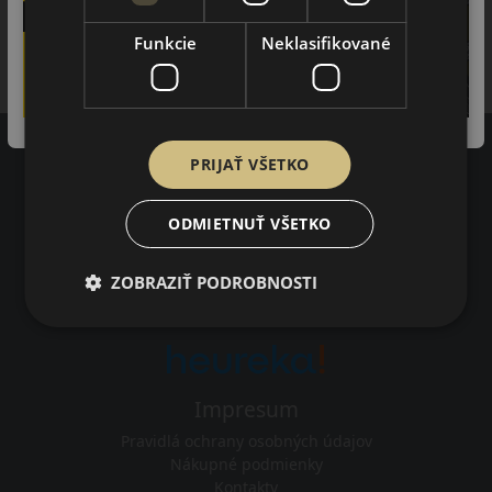
60.25 EUR
/ks
Funkcie
Neklasifikované
ks
DO KOŠÍKA
PRIJAŤ VŠETKO
Recenzie zákazníkov
ODMIETNUŤ VŠETKO
97%
ZOBRAZIŤ PODROBNOSTI
zákazníkov by odporučilo tento obchod svojim známym.
3402
na základe recenzií
Impresum
Pravidlá ochrany osobných údajov
Nákupné podmienky
Kontakty