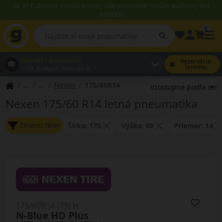
Až 35 € zľava na montáž k novej sade pneumatík! Použite kupónový kód
ROZBEH
0
Montáž / doručenie?
Rezervácia
Termínu
1119, Budapest Fehérvári út
Nexen
175/60R14
Nexen 175/60 R14 letná pneumatika
Zmeniť filter
Šírka: 175
Výška: 60
Priemer: 14
175/60R14 (79) H
N-Blue HD Plus