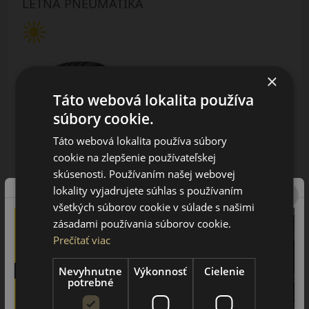
LETNÁ PNEUMATIKA
×
Táto webová lokalita používa
súbory cookie.
AŽ 35€ ZĽAVA NA MONTÁŽ
K NOVEJ SADE
Táto webová lokalita používa súbory
PNEUMATÍK!
Použite kupónový kód
cookie na zlepšenie používateľskej
ROZBEH
skúsenosti. Používaním našej webovej
lokality vyjadrujete súhlas s používaním
Údaje štítku EPREL:
všetkých súborov cookie v súlade s našimi
zásadami používania súborov cookie.
Prečítať viac
Nevyhnutne
Výkonnosť
Cielenie
potrebné