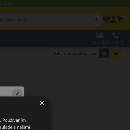
 ROZBEH
0
Novinky
Kontakty
×
i. Používaním
súlade s našimi