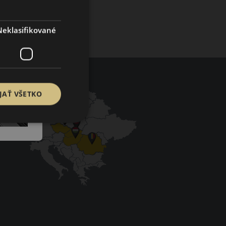
Neklasifikované
JAŤ VŠETKO