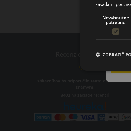
zásadami používa
Nevyhnutne
potrebné
Recenzie zákazníkov
ZOBRAZIŤ P
97%
zákazníkov by odporučilo tento obchod svoji
známym.
3402
na základe recenzií