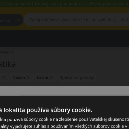
€ zľava na montáž k novej sade pneumatík! Použite kupónový kód
est, Fehérvári út
/45R17
tika
7
Nexen
Letné
Špeciálne ponuky
ú zahrnuté v našej ponuke
 lokalita používa súbory cookie.
ita používa súbory cookie na zlepšenie používateľskej skúsenost
ality vyjadrujete súhlas s používaním všetkých súborov cookie v 