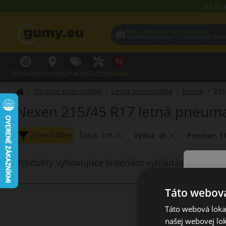
Až 35 
Kde si želáte prevziať Váš tovar?
Na základe polohy:
1119 Budap
Produkty
Servisy
Značky
Služby
Akcie
Osobné pneumatiky
Letná pneumatika
Nexen
215
Nexen 215/45 R17 letná pneuma
Zmeniť filter
Šírka: 215
Výška: 45
Priemer: 1
Produkty vyhovujúce kritériám vyhľadávania nie s
Táto webová
Táto webová lokal
našej webovej lok