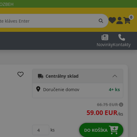
 ROZBEH
0
Novinky
Kontakty
Centrálny sklad
Doručenie domov
4+ ks
66.75 EUR
59.00 EUR
/ks
ks
DO KOŠÍKA