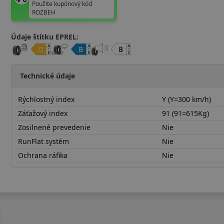
Použite kupónový kód
ROZBEH
Údaje štítku EPREL:
Technické údaje
Rýchlostný index
Y (Y=300 km/h)
Záťažový index
91 (91=615Kg)
Zosilnené prevedenie
Nie
RunFlat systém
Nie
Ochrana ráfika
Nie
22545R17YNFSP