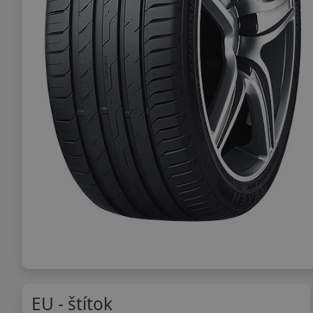
EU - štítok