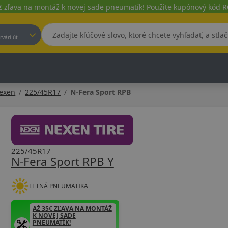
€ zľava na montáž k novej sade pneumatík! Použite kupónový kód
est, Fehérvári út
exen
225/45R17
N-Fera Sport RPB
225/45R17
N-Fera Sport RPB Y
LETNÁ PNEUMATIKA
AŽ 35€ ZĽAVA NA MONTÁŽ
K NOVEJ SADE
PNEUMATÍK!