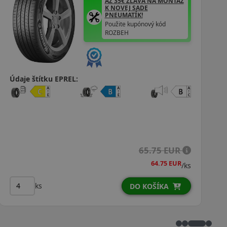
AŽ 35€ ZĽAVA NA MONTÁŽ
K NOVEJ SADE
PNEUMATÍK!
Použite kupónový kód
ROZBEH
Údaje štítku EPREL:
65.75 EUR
64.75 EUR
/ks
ks
DO KOŠÍKA