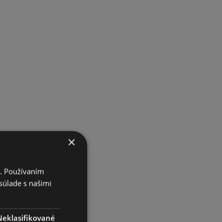
×
i. Používaním
súlade s našimi
Neklasifikované