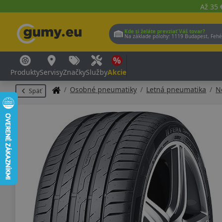
Až 35 
Kde si želáte prevziať Váš tovar?
Na základe polohy:
1119 Budap
Produkty
Servisy
Značky
Služby
Akcie
Osobné pneumatiky
Letná pneumatika
N
Späť