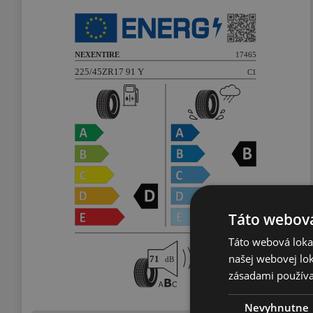
Táto webová
Táto webová lokal
našej webovej lok
zásadami používa
Nevyhnutne