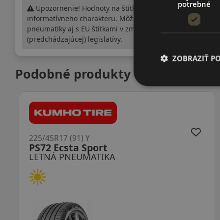
potrebné
Upozornenie! Hodnoty na štítku sú len
informatívneho charakteru. Môžu byť dodané
pneumatiky aj s EU štítkami v zmysle doposiaľ platnej
(predchádzajúcej) legislatívy.
ZOBRAZIŤ P
Podobné produkty
225/45R17 (91) Y
PS72 Ecsta Sport
LETNÁ PNEUMATIKA