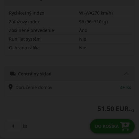
Rýchlostný index
W (W=270 km/h)
Záťažový index
96 (96=710kg)
Zosilnené prevedenie
Áno
RunFlat systém
Nie
Ochrana ráfika
Nie
22545R19WOK41AX
Centrálny sklad
Doručenie domov
4+ ks
51.50 EUR
/ks
ks
DO KOŠÍKA