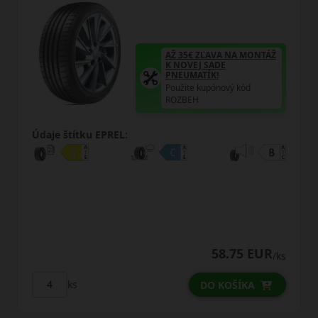
€ ZĽAVA NA MONTÁŽ
AŽ 35€ Z
EJ SADE
K NOVEJ 
MATÍK!
PNEUMAT
e kupónový kód
Použite k
EH
ROZBEH
Údaje štítku EPREL:
58.75 EUR
/ks
ks
DO KOŠÍKA
D