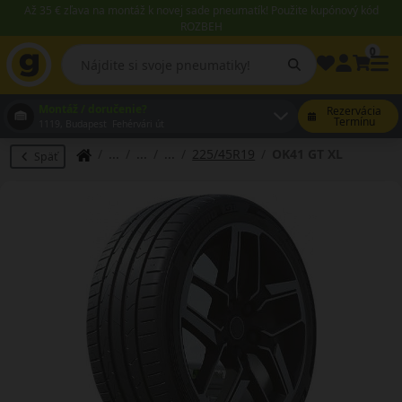
Až 35 € zľava na montáž k novej sade pneumatík! Použite kupónový kód
ROZBEH
0
Montáž / doručenie?
Rezervácia
Termínu
1119, Budapest Fehérvári út
225/45R19
OK41 GT XL
Späť