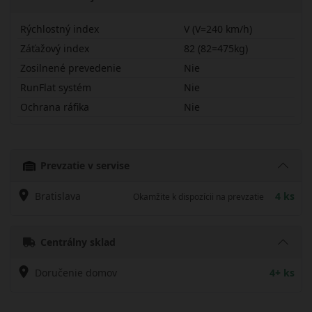
Rýchlostný index
V (V=240 km/h)
Záťažový index
82 (82=475kg)
Zosilnené prevedenie
Nie
RunFlat systém
Nie
Ochrana ráfika
Nie
19550R15VH12B
Prevzatie v servise
Bratislava
4 ks
Okamžite k dispozícii na prevzatie
Centrálny sklad
Doručenie domov
4+ ks