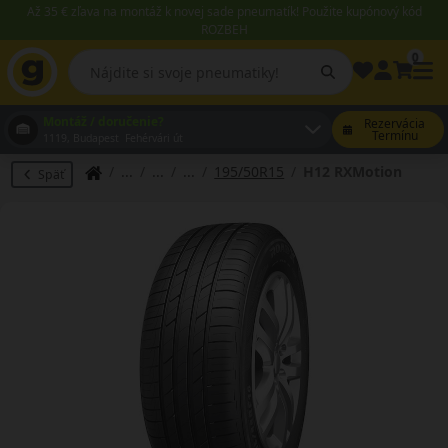
Až 35 € zľava na montáž k novej sade pneumatík! Použite kupónový kód
ROZBEH
0
Montáž / doručenie?
Rezervácia
Termínu
1119, Budapest Fehérvári út
195/50R15
H12 RXMotion
Späť