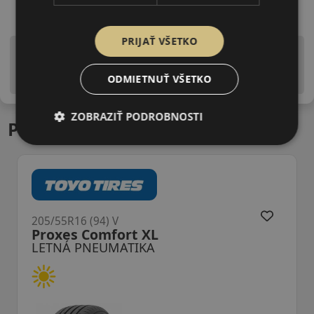
PRIJAŤ VŠETKO
Upozornenie! Hodnoty na štítku sú len informatívneho
charakteru. Môžu byť dodané pneumatiky aj s EU štítkami v
ODMIETNUŤ VŠETKO
zmysle doposiaľ platnej (predchádzajúcej) legislatívy.
ZOBRAZIŤ PODROBNOSTI
Podobné produkty
205/55R16 (94) V
Proxes Comfort XL
LETNÁ PNEUMATIKA