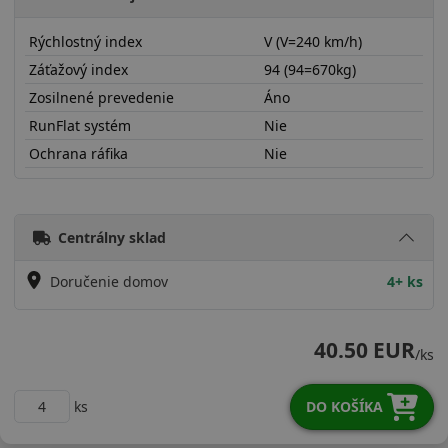
Rýchlostný index
V (V=240 km/h)
Záťažový index
94 (94=670kg)
Zosilnené prevedenie
Áno
RunFlat systém
Nie
Ochrana ráfika
Nie
20555R16VH12X
Centrálny sklad
Doručenie domov
4+ ks
40.50 EUR
/ks
ks
DO KOŠÍKA