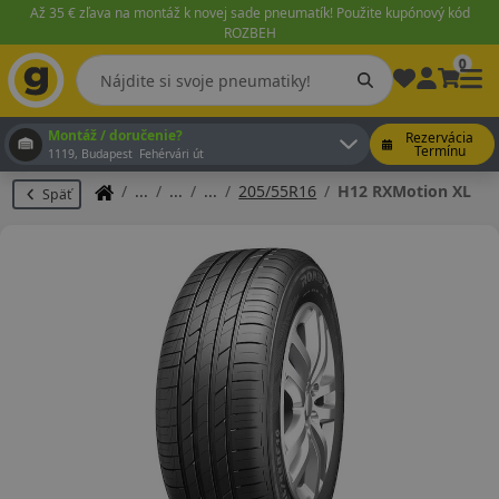
Až 35 € zľava na montáž k novej sade pneumatík! Použite kupónový kód
ROZBEH
0
Montáž / doručenie?
Rezervácia
Termínu
1119, Budapest Fehérvári út
205/55R16
H12 RXMotion XL
Späť