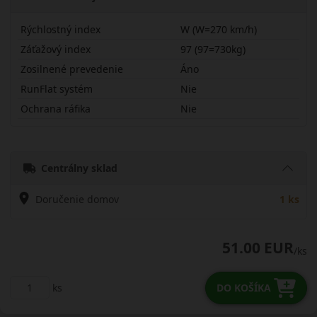
Rýchlostný index
W (W=270 km/h)
Záťažový index
97 (97=730kg)
Zosilnené prevedenie
Áno
RunFlat systém
Nie
Ochrana ráfika
Nie
21555R16WU11X
Centrálny sklad
Doručenie domov
1 ks
51.00 EUR
/ks
ks
DO KOŠÍKA