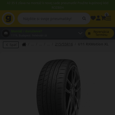
Až 35 € zľava na montáž k novej sade pneumatík! Použite kupónový kód
ROZBEH
0
Montáž / doručenie?
Rezervácia
Termínu
1119, Budapest Fehérvári út
215/55R16
U11 RXMotion XL
Späť