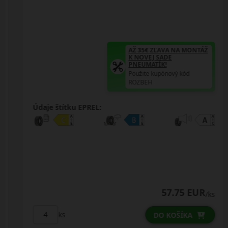
AŽ 35€ ZĽAVA NA MONTÁŽ
K NOVEJ SADE
PNEUMATÍK!
Použite kupónový kód
ROZBEH
Údaje štítku EPREL:
57.75 EUR
/ks
ks
DO KOŠÍKA