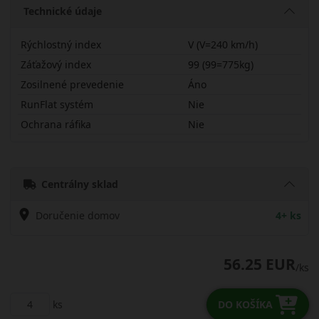
Technické údaje
Rýchlostný index
V (V=240 km/h)
Záťažový index
99 (99=775kg)
Zosilnené prevedenie
Áno
RunFlat systém
Nie
Ochrana ráfika
Nie
21555R18VDH51X
Centrálny sklad
Doručenie domov
4+ ks
56.25 EUR
/ks
ks
DO KOŠÍKA