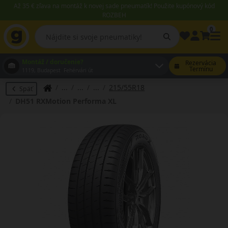
Až 35 € zľava na montáž k novej sade pneumatík! Použite kupónový kód
ROZBEH
0
Montáž / doručenie?
Rezervácia
Termínu
1119, Budapest Fehérvári út
215/55R18
Späť
DH51 RXMotion Performa XL