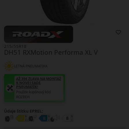
215/55R18
DH51 RXMotion Performa XL V
LETNÁ PNEUMATIKA
AŽ 35€ ZĽAVA NA MONTÁŽ
K NOVEJ SADE
PNEUMATÍK!
Použite kupónový kód
ROZBEH
Údaje štítku EPREL: