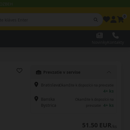
 ROZBEH
0
Novinky
Kontakty
Prevzatie v servise
Bratislava
Okamžite k dispozícii na prevzatie
4+ ks
Banska
Okamžite k dispozícii na
Bystrica
4+ ks
prevzatie
51.50 EUR
/ks