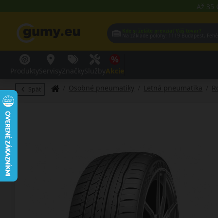
Až 35 
Kde si želáte prevziať Váš tovar?
Na základe polohy:
1119 Budap
Produkty
Servisy
Značky
Služby
Akcie
Osobné pneumatiky
Letná pneumatika
R
Späť