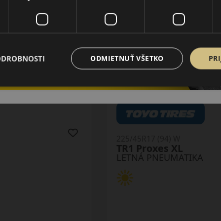
ODROBNOSTI
ODMIETNUŤ VŠETKO
PRI
225/45R17 (94) W
ZE320 XL MFS
LETNÁ PNEUMATIKA