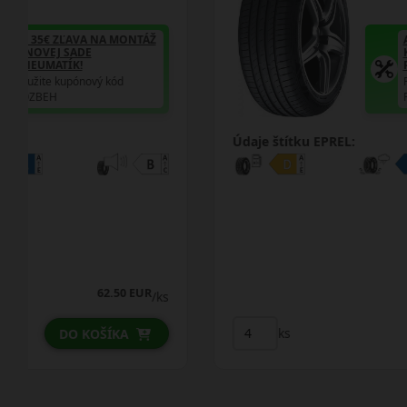
AŽ 35€ ZĽAVA NA MONTÁŽ
K NOVEJ SADE
PNEUMATÍK!
Použite kupónový kód
ROZBEH
Údaje štítku EPREL:
76.00 EUR
75.00 EUR
/ks
ks
DO KOŠÍKA