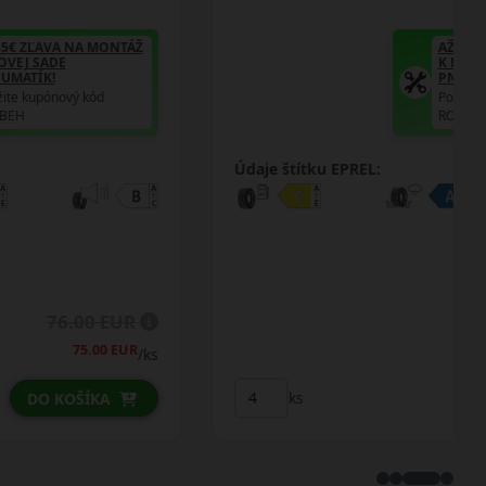
AŽ 35€ ZĽAVA NA MONTÁŽ
K NOVEJ SADE
PNEUMATÍK!
Použite kupónový kód
ROZBEH
Údaje štítku EPREL:
89.50 EUR
79.75 EUR
/ks
ks
DO KOŠÍKA