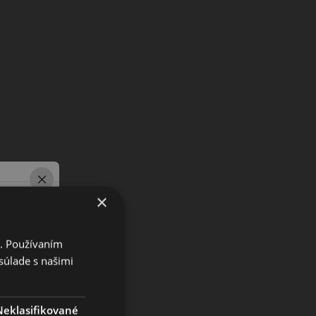
×
i. Používaním
súlade s našimi
Neklasifikované