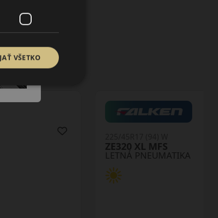
JAŤ VŠETKO
225/45R17 (91) W
ZE914B MFS
LETNÁ PNEUMATIKA