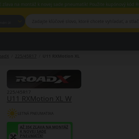
€ zľava na montáž k novej sade pneumatík! Použite kupónový kód
est, Fehérvári út
oadX
225/45R17
U11 RXMotion XL
225/45R17
U11 RXMotion XL W
LETNÁ PNEUMATIKA
AŽ 35€ ZĽAVA NA MONTÁŽ
K NOVEJ SADE
PNEUMATÍK!