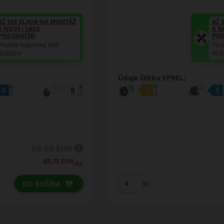
AŽ 35€ ZĽAVA NA MONTÁŽ
K NOVEJ SADE
PNEUMATÍK!
Použite kupónový kód
ROZBEH
Údaje štítku EPREL:
79.00 EUR
78.00 EUR
/ks
ks
DO KOŠÍKA