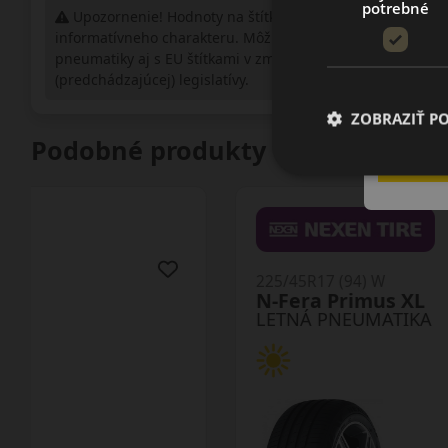
potrebné
Upozornenie! Hodnoty na štítku sú len
informatívneho charakteru. Môžu byť dodané
pneumatiky aj s EU štítkami v zmysle doposiaľ platnej
(predchádzajúcej) legislatívy.
ZOBRAZIŤ P
Podobné produkty
225/45R17 (94) W
TR1 Proxes XL
LETNÁ PNEUMATIKA