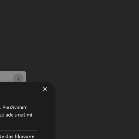
×
i. Používaním
súlade s našimi
Neklasifikované