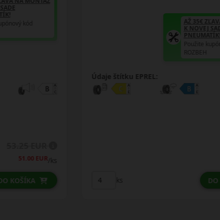
AŽ 35€ ZĽAVA NA MONTÁŽ
K NOVEJ SADE
PNEUMATÍK!
Použite kupónový kód
ROZBEH
Údaje štítku EPREL:
53.50 EUR
/ks
ks
DO KOŠÍKA