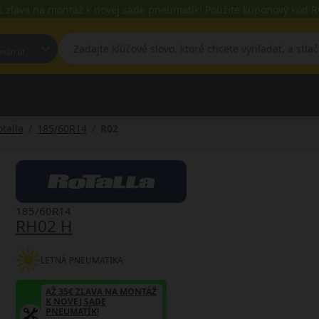
€ zľava na montáž k novej sade pneumatík! Použite kupónový kód
est, Fehérvári út
otalla
185/60R14
R02
185/60R14
RH02 H
LETNÁ PNEUMATIKA
AŽ 35€ ZĽAVA NA MONTÁŽ
K NOVEJ SADE
PNEUMATÍK!