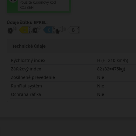
Použite kupónový kód
ROZBEH
Údaje štítku EPREL:
Technické údaje
Rýchlostný index
H (H=210 km/h)
Záťažový index
82 (82=475kg)
Zosilnené prevedenie
Nie
RunFlat systém
Nie
Ochrana ráfika
Nie
18560R14HRH02