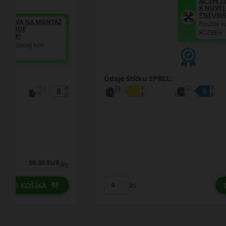
AŽ 35€ ZĽAVA NA MONTÁŽ
K NOVEJ SADE
PNEUMATÍK!
Použite kupónový kód
ROZBEH
Údaje štítku EPREL:
53.25 EUR
51.00 EUR
/ks
ks
DO KOŠÍKA