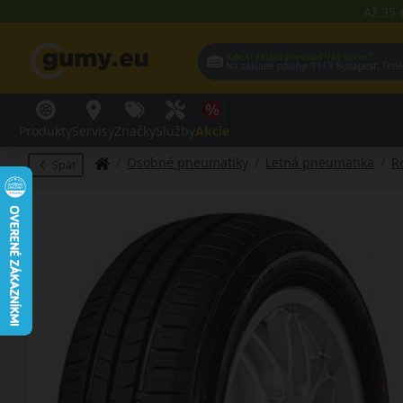
Až 35 
Kde si želáte prevziať Váš tovar?
Na základe polohy:
1119 Budap
Produkty
Servisy
Značky
Služby
Akcie
Osobné pneumatiky
Letná pneumatika
R
Späť