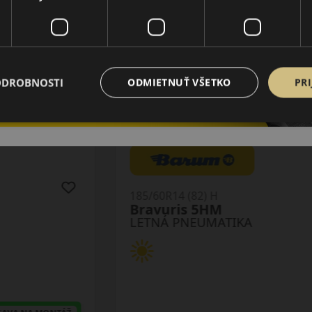
ODROBNOSTI
ODMIETNUŤ VŠETKO
PRI
185/60R14 (82) H
Bravuris 5HM
LETNÁ PNEUMATIKA