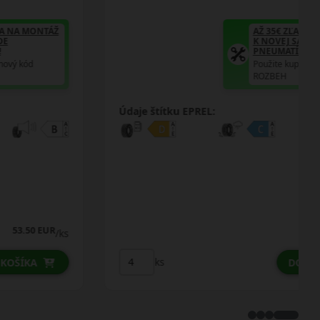
AŽ 35€ ZĽAVA NA MONTÁŽ
K NOVEJ SADE
PNEUMATÍK!
Použite kupónový kód
ROZBEH
Údaje štítku EPREL:
57.75 EUR
/ks
ks
DO KOŠÍKA