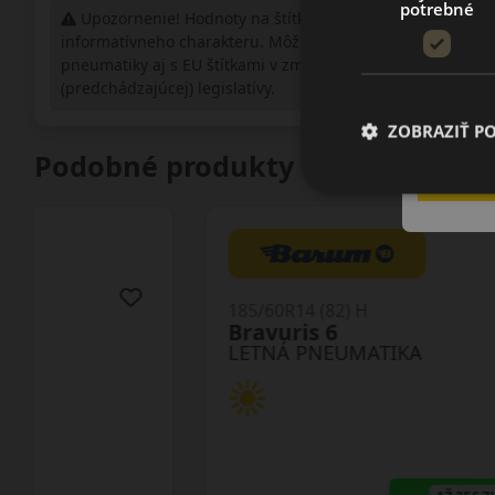
potrebné
Upozornenie! Hodnoty na štítku sú len
informatívneho charakteru. Môžu byť dodané
pneumatiky aj s EU štítkami v zmysle doposiaľ platnej
(predchádzajúcej) legislatívy.
ZOBRAZIŤ P
Podobné produkty
185/60R14 (82) H
Bravuris 6
LETNÁ PNEUMATIKA