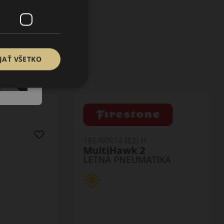
JAŤ VŠETKO
185/60R14 (82) H
MultiHawk 2
LETNÁ PNEUMATIKA