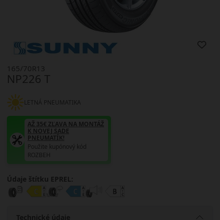
165/70R13
NP226 T
LETNÁ PNEUMATIKA
AŽ 35€ ZĽAVA NA MONTÁŽ
K NOVEJ SADE
PNEUMATÍK!
Použite kupónový kód
ROZBEH
Údaje štítku EPREL:
Technické údaje