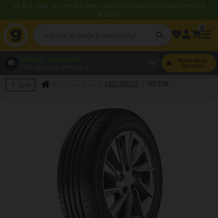
Až 35 € zľava na montáž k novej sade pneumatík! Použite kupónový kód
ROZBEH
0
Montáž / doručenie?
Rezervácia
Termínu
1119, Budapest Fehérvári út
165/70R13
NP226
Späť