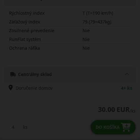
Rýchlostný index
T (T=190 km/h)
Záťažový index
79 (79=437kg)
Zosilnené prevedenie
Nie
RunFlat systém
Nie
Ochrana ráfika
Nie
16570R13TNP226
Centrálny sklad
Doručenie domov
4+ ks
30.00 EUR
/ks
ks
DO KOŠÍKA