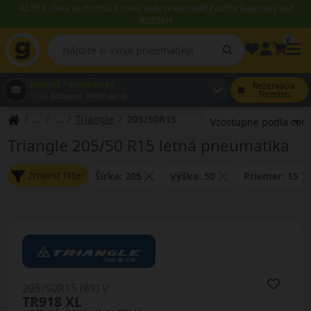
Až 35 € zľava na montáž k novej sade pneumatík! Použite kupónový kód
ROZBEH
0
Montáž / doručenie?
Rezervácia
Termínu
1119, Budapest Fehérvári út
Triangle
205/50R15
Triangle 205/50 R15 letná pneumatika
Zmeniť filter
Šírka: 205
Výška: 50
Priemer: 15
205/50R15 (89) V
TR918 XL