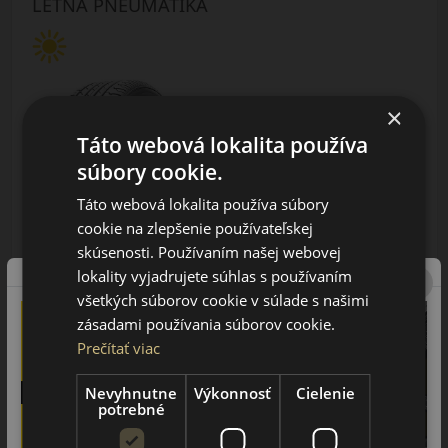
LETNÁ PNEUMATIKA
×
Táto webová lokalita používa
súbory cookie.
AŽ 35€ ZĽAVA NA MONTÁŽ
K NOVEJ SADE
Táto webová lokalita používa súbory
PNEUMATÍK!
Použite kupónový kód
cookie na zlepšenie používateľskej
ROZBEH
skúsenosti. Používaním našej webovej
lokality vyjadrujete súhlas s používaním
Údaje štítku EPREL:
všetkých súborov cookie v súlade s našimi
zásadami používania súborov cookie.
Prečítať viac
Nevyhnutne
Výkonnosť
Cielenie
potrebné