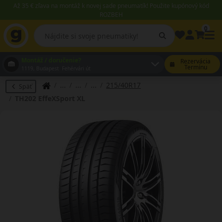
Až 35 € zľava na montáž k novej sade pneumatík! Použite kupónový kód
ROZBEH
0
Montáž / doručenie?
Rezervácia
Termínu
1119, Budapest Fehérvári út
215/40R17
Späť
TH202 EffeXSport XL