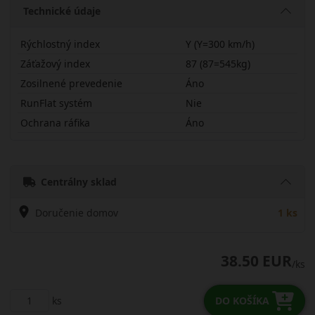
Technické údaje
Rýchlostný index
Y (Y=300 km/h)
Záťažový index
87 (87=545kg)
Zosilnené prevedenie
Áno
RunFlat systém
Nie
Ochrana ráfika
Áno
21540R17YTH202X
Centrálny sklad
Doručenie domov
1 ks
38.50 EUR
/ks
ks
DO KOŠÍKA