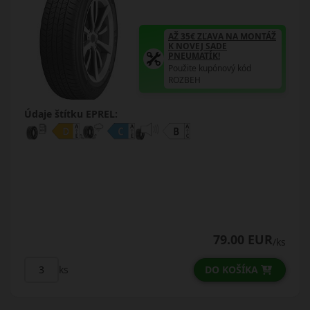
AŽ 35€ ZĽAVA NA MONTÁŽ
K NOVEJ SADE
PNEUMATÍK!
Použite kupónový kód
ROZBEH
Údaje štítku EPREL:
79.00 EUR
/ks
DO KOŠÍKA
ks