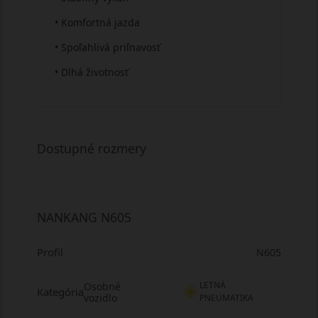
• Komfortná jazda
• Spoľahlivá priľnavosť
• Dlhá životnosť
Dostupné rozmery
NANKANG N605
Profil
N605
LETNÁ
Osobné
Kategória
vozidlo
PNEUMATIKA