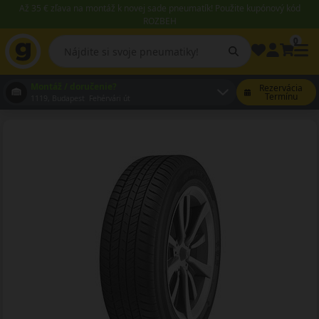
Až 35 € zľava na montáž k novej sade pneumatík! Použite kupónový kód
ROZBEH
0
Montáž / doručenie?
Rezervácia
Termínu
1119, Budapest Fehérvári út