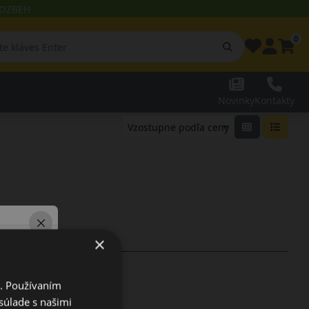
 ROZBEH
0
Novinky
Kontakty
×
i. Používaním
súlade s našimi