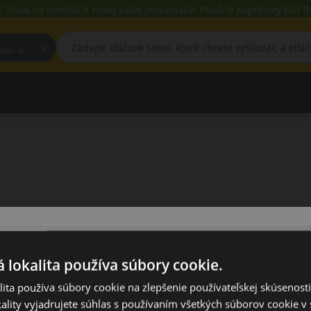
€ zľava na montáž k novej sade pneumatík! Použite kupónový kód
est, Fehérvári út
ú zahrnuté v našej ponuke
 lokalita používa súbory cookie.
ita používa súbory cookie na zlepšenie používateľskej skúsenost
ality vyjadrujete súhlas s používaním všetkých súborov cookie v 