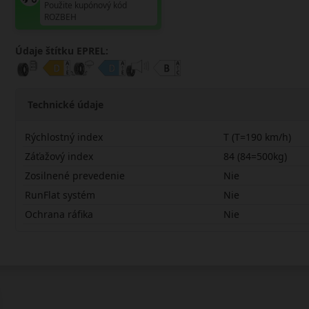
Použite kupónový kód
ROZBEH
Údaje štítku EPREL:
Technické údaje
Rýchlostný index
T (T=190 km/h)
Záťažový index
84 (84=500kg)
Zosilnené prevedenie
Nie
RunFlat systém
Nie
Ochrana ráfika
Nie
17565R15TARW3