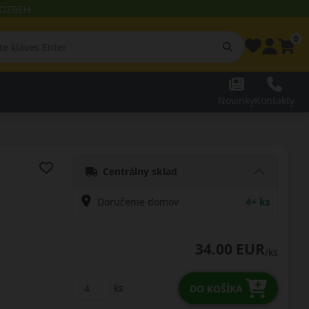
 ROZBEH
0
Novinky
Kontakty
Centrálny sklad
Doručenie domov
4+ ks
34.00 EUR
/ks
ks
DO KOŠÍKA