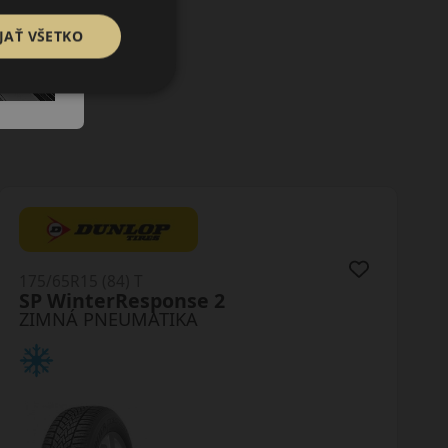
JAŤ VŠETKO
175/65R15 (84) T
Winguard SnowG3 WH21
ZIMNÁ PNEUMATIKA