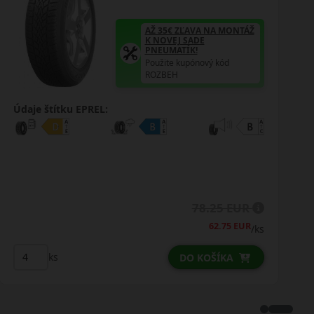
AŽ 35€ ZĽAVA NA MONTÁŽ
K NOVEJ SADE
PNEUMATÍK!
Použite kupónový kód
ROZBEH
Údaje štítku EPREL:
69.00 EUR
55.50 EUR
/ks
ks
DO KOŠÍKA