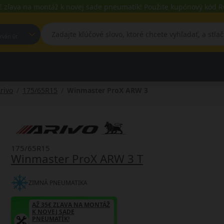
€ zľava na montáž k novej sade pneumatík! Použite kupónový kód
est, Fehérvári út
rivo
175/65R15
Winmaster ProX ARW 3
175/65R15
Winmaster ProX ARW 3 T
ZIMNÁ PNEUMATIKA
AŽ 35€ ZĽAVA NA MONTÁŽ
K NOVEJ SADE
PNEUMATÍK!