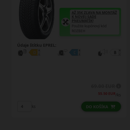
AŽ 35€ ZĽAVA NA MONTÁŽ
K NOVEJ SADE
PNEUMATÍK!
Ž
Použite kupónový kód
ROZBEH
Údaje štítku EPREL:
R
R
47.75 EUR
/ks
/ks
ks
DO KOŠÍKA