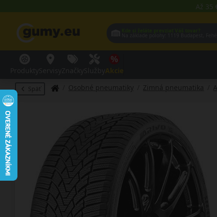
Až 35 
Kde si želáte prevziať Váš tovar?
Na základe polohy:
1119 Budap
Produkty
Servisy
Značky
Služby
Akcie
Osobné pneumatiky
Zimná pneumatika
A
Späť