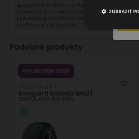
Upozornenie! Hodnoty na štítku sú len
ZOBRAZIŤ P
informatívneho charakteru. Môžu byť dodané
pneumatiky aj s EU štítkami v zmysle doposiaľ platnej
(predchádzajúcej) legislatívy.
Podobné produkty
175/65R15 (84) T
Polaris 6
ZIMNÁ PNEUMATIKA