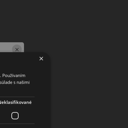
×
i. Používaním
súlade s našimi
Neklasifikované