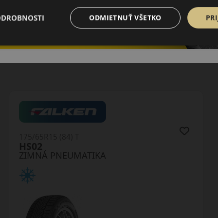
ODROBNOSTI
ODMIETNUŤ VŠETKO
PRI
175/65R15 (84) T
Wintrac
ZIMNÁ PNEUMATIKA