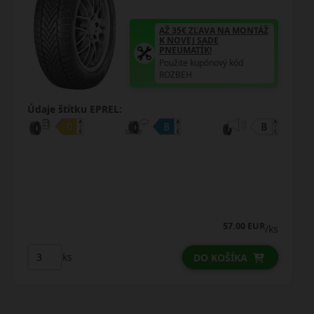
AŽ 35€ ZĽAVA NA MONTÁŽ
K NOVEJ SADE
PNEUMATÍK!
Použite kupónový kód
ROZBEH
Údaje štítku EPREL:
66.75 EUR
53.25 EUR
/ks
ks
DO KOŠÍKA